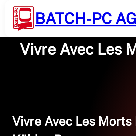
Saltar
al
BATCH-PC A
contenido
Vivre Avec Les M
Vivre Avec Les Morts 