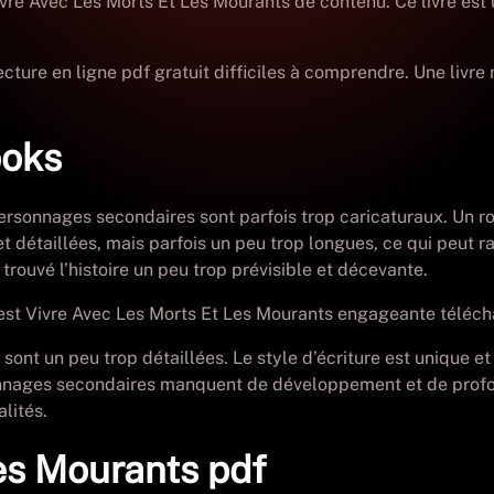
e Avec Les Morts Et Les Mourants de contenu. Ce livre est un
cture en ligne pdf gratuit difficiles à comprendre. Une livre 
ooks
 personnages secondaires sont parfois trop caricaturaux. Un
 et détaillées, mais parfois un peu trop longues, ce qui peut 
i trouvé l’histoire un peu trop prévisible et décevante.
e est Vivre Avec Les Morts Et Les Mourants engageante téléc
on sont un peu trop détaillées. Le style d’écriture est unique
sonnages secondaires manquent de développement et de profond
alités.
es Mourants pdf