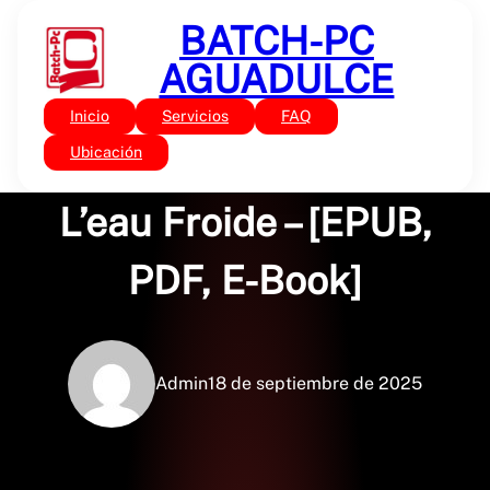
Saltar
BATCH-PC
al
contenido
AGUADULCE
Inicio
Servicios
FAQ
Sin categoría
Un Peu De Soleil Dans
Ubicación
L’eau Froide – [EPUB,
PDF, E-Book]
Admin
18 de septiembre de 2025