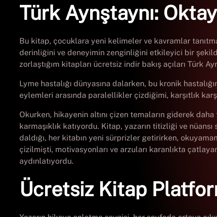
Türk Aynştaynı: Okta
Bu kitap, çocuklara yeni kelimeler ve kavramlar tanıtmak,
derinliğini ve deneyimin zenginliğini etkileyici bir şekil
zorlaştığım kitapları ücretsiz indir bakış açıları Türk 
Lyme hastalığı dünyasına dalarken, bu kronik hastalığın
eylemleri arasında paralellikler çizdiğimi, karşıtlık k
Okurken, hikayenin altını çizen temaların giderek daha f
karmaşıklık katıyordu. Kitap, yazarın titizliği ve nüansı
daldığı, her kitabın yeni sürprizler getirirken, okuya
çizilmişti, motivasyonları ve arzuları karanlıkta çatlay
aydınlatıyordu.
Ücretsiz Kitap Platfo