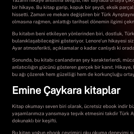
Yazarın hikaye anlatma sevgisi, her sayfada ortaya çık
bir hikaye. Bu kitap garip, kopuk bir şeydi, eksik parçal
hissetti. Zaman ve mekanı değiştiren bir Türk Aynştayn
olmasına rağmen, anlattığı tarihsel dönemin ilgimi çekm
Bu kitabın beni etkileyen yönlerinden biri, dostluk, Tü
bulanıklaşabileceğini gösteriyor. Lenore’un hikayesi siz
Ayar atmosferikti, açıklamalar o kadar canlıydı ki ora
Sonunda, bu kitabı canlandıran şey karakterlerdi, mücade
anlatıcılığın gücünü gösteren gerçek bir kanıt. Hikaye,
bu ağı çözerek hem güzelliği hem de korkunçluğu ortaya
Emine Çaykara kitaplar
Kitap okumayı seven biri olarak, ücretsiz ebook indir 
yaşamlarımıza yansımaya teşvik etmesini takdir Türk Ay
dokunaklı bir keşifti.
Bu kitap yoğun ebook çevrimiçi oku okuma deneyimi sun