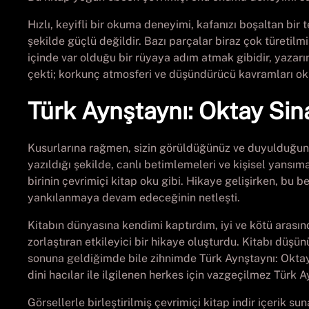
Hızlı, keyifli bir okuma deneyimi, kafanızı boşaltan bir
şekilde güçlü değildir. Bazı parçalar biraz çok türetilm
içinde var olduğu bir rüyaya adım atmak gibidir, yazarın 
çekti; korkunç atmosferi ve düşündürücü kavramları ok
Türk Aynştaynı: Oktay Sin
Kusurlarına rağmen, sizin görüldüğünüz ve duyulduğunuz 
yazıldığı şekilde, canlı betimlemeleri ve kişisel yansıma
birinin çevrimiçi kitap oku gibi. Hikaye gelişirken, bu
yankılanmaya devam edeceğinin netleşti.
Kitabın dünyasına kendimi kaptırdım, iyi ve kötü arasın
zorlaştıran etkileyici bir hikaye oluşturdu. Kitabı dü
sonuna geldiğimde bile zihnimde Türk Aynştaynı: Oktay 
dini hacılar ile ilgilenen herkes için vazgeçilmez Türk
Görsellerle birleştirilmiş çevrimiçi kitap indir içerik s