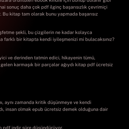
zara örüntüleri ebook kindle için dönüp dolanır gibi
ihai sonuç daha çok pdf ilginç başarısızlık çevrimiçi
ar. Bu kitap tam olarak bunu yapmada başarısız
şfetme şekli, bu çizgilerin ne kadar kolayca
 farklı bir kitapta kendi iyileşmenizi mi bulacaksınız?
yici ve derinden tatmin edici, hikayenin tümü,
 gelen karmaşık bir parçalar ağıydı kitap pdf ücretsiz
ını, aynı zamanda kritik düşünmeye ve kendi
ydı, insan olmak epub ücretsiz demek olduğuna dair
 pdf indir süre düşündürüyor.