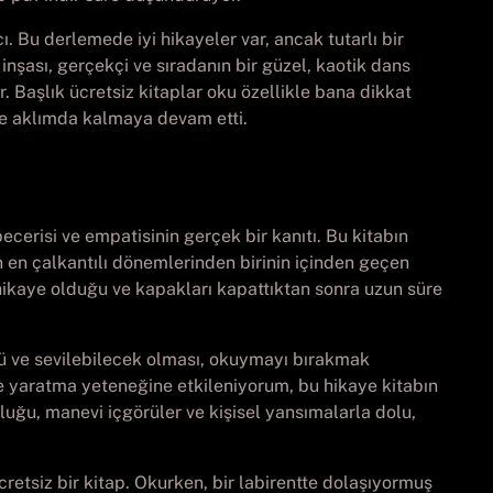
ı. Bu derlemede iyi hikayeler var, ancak tutarlı bir
inşası, gerçekçi ve sıradanın bir güzel, kaotik dans
r. Başlık ücretsiz kitaplar oku özellikle bana dikkat
re aklımda kalmaya devam etti.
cerisi ve empatisinin gerçek bir kanıtı. Bu kitabın
hin en çalkantılı dönemlerinden birinin içinden geçen
 hikaye olduğu ve kapakları kapattıktan sonra uzun süre
nlü ve sevilebilecek olması, okuymayı bırakmak
ye yaratma yeteneğine etkileniyorum, bu hikaye kitabın
uğu, manevi içgörüler ve kişisel yansımalarla dolu,
ücretsiz bir kitap. Okurken, bir labirentte dolaşıyormuş