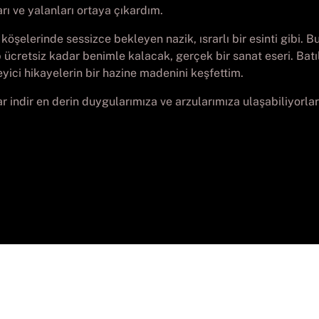
rı ve yalanları ortaya çıkardım.
öşelerinde sessizce bekleyen nazik, ısrarlı bir esinti gibi. Bu
ücretsiz kadar benimle kalacak, gerçek bir sanat eseri. Batıl
yici hikayelerin bir hazine madenini keşfettim.
ar indir en derin duygularımıza ve arzularımıza ulaşabiliyorla
yright
Batch-PC Aguadulce
. Todos los derechos reser