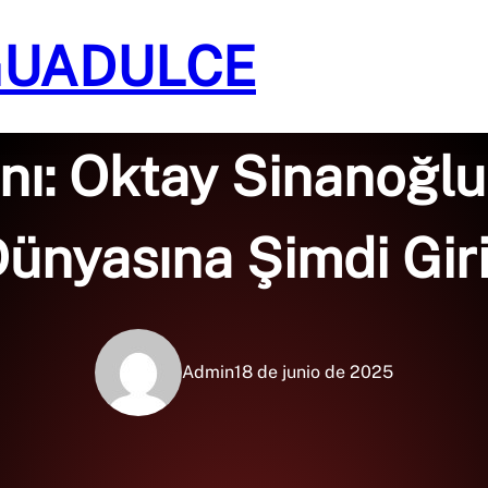
GUADULCE
Sin categoría
ı: Oktay Sinanoğlu 
ünyasına Şimdi Gir
Admin
18 de junio de 2025