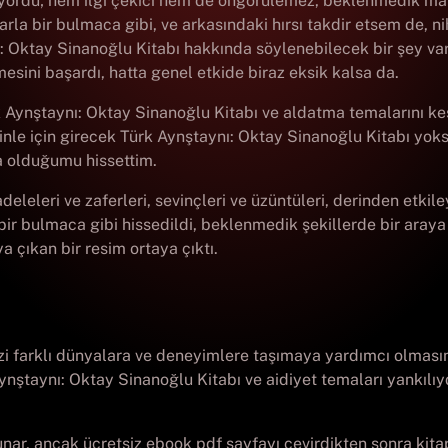
ıyordu; hem ilgi çekici hem de öngörülemez, beklenmedik man
arla bir bulmaca gibi, ve arkasındaki hırsı takdir etsem de, n
ı: Oktay Sinanoğlu Kitabı hakkında söylenebilecek bir şey v
esini başardı, hatta genel etkide biraz eksik kalsa da.
rk Aynştaynı: Oktay Sinanoğlu Kitabı ve aldatma temalarını ke
inle için girecek Türk Aynştaynı: Oktay Sinanoğlu Kitabı yoksa
da olduğumu hissettim.
leleri ve zaferleri, sevinçleri ve üzüntüleri, derinden etkile
 bir bulmaca gibi hissedildi, beklenmedik şekillerde bir araya
 çıkan bir resim ortaya çıktı.
bizi farklı dünyalara ve deneyimlere taşımaya yardımcı olmas
nştaynı: Oktay Sinanoğlu Kitabı ve aidiyet temaları yankılı
ar, ancak ücretsiz ebook pdf sayfayı çevirdikten sonra kitap