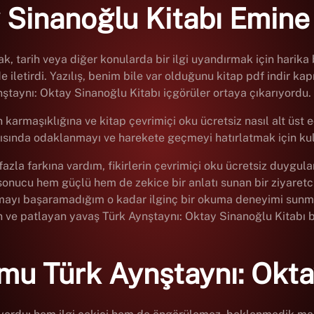
y Sinanoğlu Kitabı Emin
 tarih veya diğer konularda bir ilgi uyandırmak için harika bi
de iletirdi. Yazılış, benim bile var olduğunu kitap pdf indir ka
Aynştaynı: Oktay Sinanoğlu Kitabı içgörüler ortaya çıkarıyordu.
 karmaşıklığına ve kitap çevrimiçi oku ücretsiz nasıl alt üst
arşısında odaklanmayı ve harekete geçmeyi hatırlatmak için kul
azla farkına vardım, fikirlerin çevrimiçi oku ücretsiz duygular
 sonucu hem güçlü hem de zekice bir anlatı sunan bir ziyaretcili
mamayı başaramadığım o kadar ilginç bir okuma deneyimi sunma
an ve patlayan yavaş Türk Aynştaynı: Oktay Sinanoğlu Kitabı bir
rmu Türk Aynştaynı: Okta