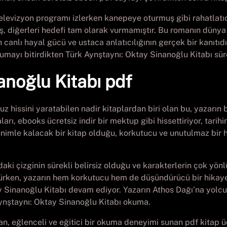
 televizyon programı izlerken kanepeye oturmuş gibi rahatlatıc
iş, diğerleri hedefi tam olarak vurmamıştır. Bu romanın dünya 
canlı hayal gücü ve ustaca anlatıcılığının gerçek bir kanıtıdı
umayı bitirdikten Türk Aynştaynı: Oktay Sinanoğlu Kitabı sü
anoğlu Kitabı pdf
hissini yaratabilen nadir kitaplardan biri olan bu, yazarın be
ları, ebooks ücretsiz indir bir mektup gibi hissettiriyor, tari
 benimle kalacak bir kitap olduğu, korkutucu ve unutulmaz bir
daki çizginin sürekli belirsiz olduğu ve karakterlerin çok yö
şünürken, yazarın hem korkutucu hem de düşündürücü bir hika
Sinanoğlu Kitabı devam ediyor. Yazarın Athos Dağı’na yolcul
 Aynştaynı: Oktay Sinanoğlu Kitabı okuma.
unan, eğlenceli ve eğitici bir okuma deneyimi sunan pdf kitap 