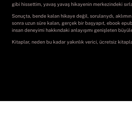
gibi hissettim, yavaş yavaş hikayenin merkezindeki sırla
Sonuçta, bende kalan hikaye değil, sorularıydı, aklımın k
sonra uzun süre kalan, gerçek bir başyapıt, ebook epub 
insan deneyimi hakkındaki anlayışımı genişleten büyüle
Kitaplar, neden bu kadar yakınlık verici, ücretsiz kitapl
© Cop