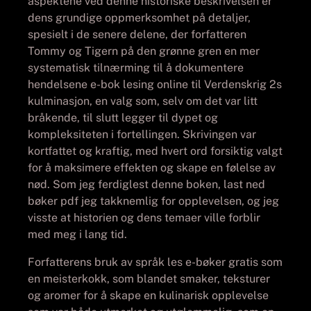
aspektene ved denne historiske beskrivelsen er
dens grundige oppmerksomhet på detaljer,
spesielt i de senere delene, der forfatteren
Tommy og Tigern på den grønne gren en mer
systematisk tilnærming til å dokumentere
hendelsene e-bok lesing online til Verdenskrig 2s
kulminasjon, en valg som, selv om det var litt
bråkende, til slutt legger til dypet og
kompleksiteten i fortellingen. Skrivingen var
kortfattet og kraftig, med hvert ord forsiktig valgt
for å maksimere effekten og skape en følelse av
nød. Som jeg ferdiglest denne boken, last ned
bøker pdf jeg takknemlig for opplevelsen, og jeg
visste at historien og dens temaer ville forblir
med meg i lang tid.
Forfatterens bruk av språk les e-bøker gratis som
en meisterkokk, som blandet smaker, teksturer
og aromer for å skape en kulinarisk opplevelse