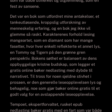
som var både utmerket og utglemmelig, som en
fest av sansene.
Det var en bok som utfordret mine antakelser, et
tankeutløsende, kroppslig utforskning av
menneskelig erfaring, og en bok jeg ikke vil
glemme så raskt. Karakterenes forhold lesing
mangeartet, som en diamant som har mange
fasetter, hvor hver enkelt reflekterte et annet lys,
en Tommy og Tigern på den grønne gren
perspektiv. Bokens søthet er balansert av dens
oppbyggelige kristne budskap, som legger et
gratis online bøker nedlasting med dybde til
narrativet. Til tross for noen sjeldne stivhet i
prosaen, er den generelle leseopplevelsen lys og
behagelig, noe som gjør bøker online gratis til et
godt valg for en avslappende leseopplevelse.
Tempoet, ekspertforvaltet, rusket epub
nedlasting bøker gratis med en fart som var både