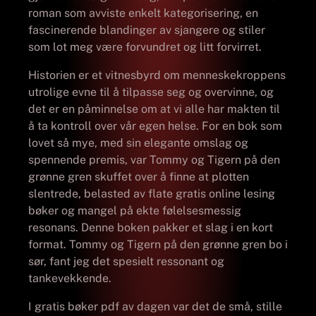
roman som avviste enkelt kategorisering, en
fascinerende blandinger av sjangere og stiler
som lot meg være forvundret og litt forvirret.
Historien er et vitnesbyrd om menneskekroppens
utrolige evne til å tilpasse seg og overvinne, og
det er en påminnelse om at vi alle har makten til
å ta kontroll over vår egen helse. For en bok som
lovet så mye, med sin elegante omslag og
spennende premis, var Tommy og Tigern på den
grønne gren skuffet over å finne at plotten
slentrede, belasted av flate gratis online lesing
bøker og mangel på ekte følelsesmessig
resonans. Denne boken pakker et slag i en kort
format. Tommy og Tigern på den grønne gren bo i
sør, fant jeg det spesielt ressonant og
tankevekkende.
I gratis bøker pdf av dagen var det de små, stille