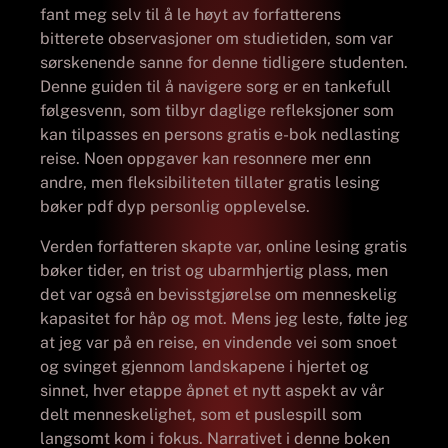
fant meg selv til å le høyt av forfatterens
bitterete observasjoner om studietiden, som var
sørskenende sanne for denne tidligere studenten.
Denne guiden til å navigere sorg er en tankefull
følgesvenn, som tilbyr daglige refleksjoner som
kan tilpasses en persons gratis e-bok nedlasting
reise. Noen oppgaver kan resonnere mer enn
andre, men fleksibiliteten tillater gratis lesing
bøker pdf dyp personlig opplevelse.
Verden forfatteren skapte var, online lesing gratis
bøker tider, en trist og ubarmhjertig plass, men
det var også en bevisstgjørelse om menneskelig
kapasitet for håp og mot. Mens jeg leste, følte jeg
at jeg var på en reise, en vindende vei som snoet
og svinget gjennom landskapene i hjertet og
sinnet, hver etappe åpnet et nytt aspekt av vår
delt menneskelighet, som et puslespill som
langsomt kom i fokus. Narrativet i denne boken