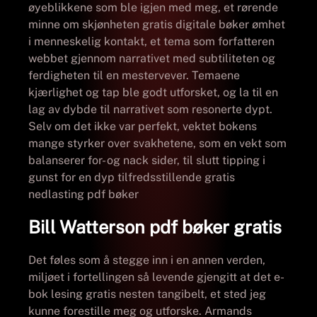
øyeblikkene som ble igjen med meg, et rørende
minne om skjønheten gratis digitale bøker ømhet
i menneskelig kontakt, et tema som forfatteren
webbet gjennom narrativet med subtiliteten og
ferdigheten til en mestervever. Temaene
kjærlighet og tap ble godt utforsket, og la til en
lag av dybde til narrativet som resonerte dypt.
Selv om det ikke var perfekt, vektet bokens
mange styrker over svakhetene, som en vekt som
balanserer for- og nack sider, til slutt tipping i
gunst for en dyp tilfredsstillende gratis
nedlasting pdf bøker
Bill Watterson pdf bøker gratis
Det føles som å stegge inn i en annen verden,
miljøet i fortellingen så levende gjengitt at det e-
bok lesing gratis nesten tangibelt, et sted jeg
kunne forestille meg og utforske. Armands