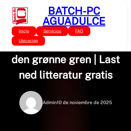
Saltar
BATCH-PC
al
contenido
AGUADULCE
Inicio
Servicios
FAQ
Sin categoría
Tommy og Tigern på
Ubicación
den grønne gren | Last
ned litteratur gratis
Admin
10 de noviembre de 2025