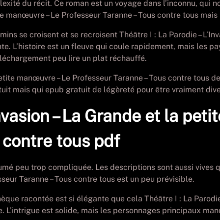
plexité du récit. Ce roman est un voyage dans l’inconnu, qui 
etite manœuvre – Le Professeur Taranne – Tous contre tous ma
emins se croisent et se recroisent Théâtre I : La Parodie – L’I
 L’histoire est un fleuve qui coule rapidement, mais les paysa
téléchargement peu lire un plat réchauffé.
 petite manœuvre – Le Professeur Taranne – Tous contre tous d
tuit mais qui epub gratuit de légèreté pour être vraiment dive
Invasion – La Grande et la pet
 contre tous pdf
ésumé peu trop compliquée. Les descriptions sont aussi vives qu
sseur Taranne – Tous contre tous est un peu prévisible.
thèque racontée est si élégante que cela Théâtre I : La Parodi
. L’intrigue est solide, mais les personnages principaux manq