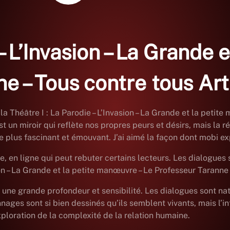
 – L’Invasion – La Grande
ne – Tous contre tous A
 la Théâtre I : La Parodie – L’Invasion – La Grande et la peti
 est un miroir qui reflète nos propres peurs et désirs, mais l
 plus fascinant et émouvant. J’ai aimé la façon dont mobi ex
, en ligne qui peut rebuter certains lecteurs. Les dialogues s
asion – La Grande et la petite manœuvre – Le Professeur Taranne 
une grande profondeur et sensibilité. Les dialogues sont natu
ges sont si bien dessinés qu’ils semblent vivants, mais l’int
exploration de la complexité de la relation humaine.