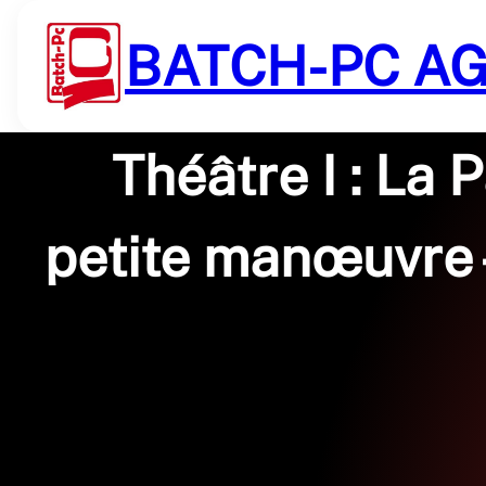
Saltar
al
BATCH-PC A
contenido
Théâtre I : La P
petite manœuvre –