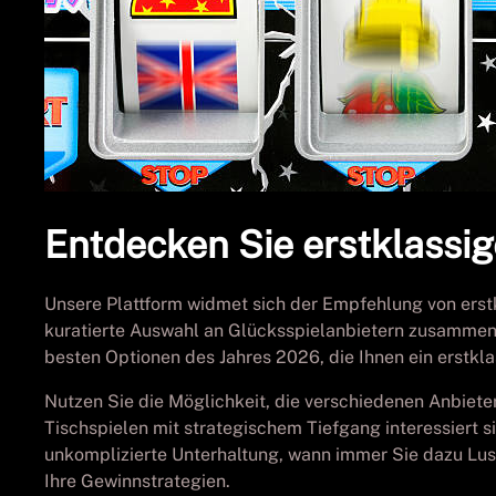
Entdecken Sie erstklassi
Unsere Plattform widmet sich der Empfehlung von erst
kuratierte Auswahl an Glücksspielanbietern zusammenges
besten Optionen des Jahres 2026, die Ihnen ein erstkla
Nutzen Sie die Möglichkeit, die verschiedenen Anbieter
Tischspielen mit strategischem Tiefgang interessiert
unkomplizierte Unterhaltung, wann immer Sie dazu Lust
Ihre Gewinnstrategien.