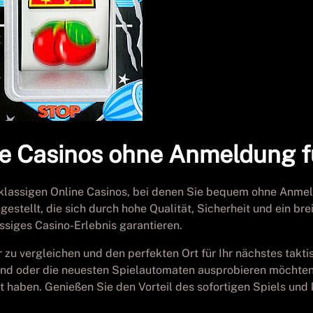
ge Casinos ohne Anmeldung fü
klassigen Online Casinos, bei denen Sie bequem ohne Anmeld
tellt, die sich durch hohe Qualität, Sicherheit und ein bre
ssiges Casino-Erlebnis garantieren.
 zu vergleichen und den perfekten Ort für Ihr nächstes takt
 sind oder die neuesten Spielautomaten ausprobieren möchte
 haben. Genießen Sie den Vorteil des sofortigen Spiels und