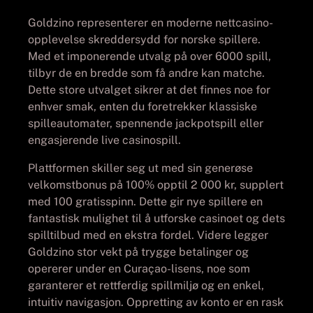
Goldzino representerer en moderne nettcasino-
opplevelse skreddersydd for norske spillere.
Med et imponerende utvalg på over 6000 spill,
tilbyr de en bredde som få andre kan matche.
Dette store utvalget sikrer at det finnes noe for
enhver smak, enten du foretrekker klassiske
spilleautomater, spennende jackpotspill eller
engasjerende live casinospill.
Plattformen skiller seg ut med sin generøse
velkomstbonus på 100% opptil 2 000 kr, supplert
med 100 gratisspinn. Dette gir nye spillere en
fantastisk mulighet til å utforske casinoet og dets
spilltilbud med en ekstra fordel. Videre legger
Goldzino stor vekt på trygge betalinger og
opererer under en Curaçao-lisens, noe som
garanterer et rettferdig spillmiljø og en enkel,
intuitiv navigasjon. Oppretting av konto er en rask