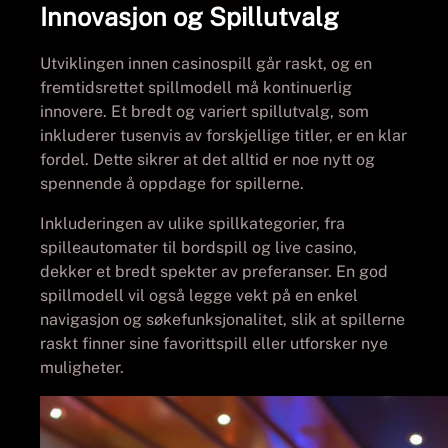
Innovasjon og Spillutvalg
Utviklingen innen casinospill går raskt, og en
fremtidsrettet spillmodell må kontinuerlig
innovere. Et bredt og variert spillutvalg, som
inkluderer tusenvis av forskjellige titler, er en klar
fordel. Dette sikrer at det alltid er noe nytt og
spennende å oppdage for spillerne.
Inkluderingen av ulike spillkategorier, fra
spilleautomater til bordspill og live casino,
dekker et bredt spekter av preferanser. En god
spillmodell vil også legge vekt på en enkel
navigasjon og søkefunksjonalitet, slik at spillerne
raskt finner sine favorittspill eller utforsker nye
muligheter.