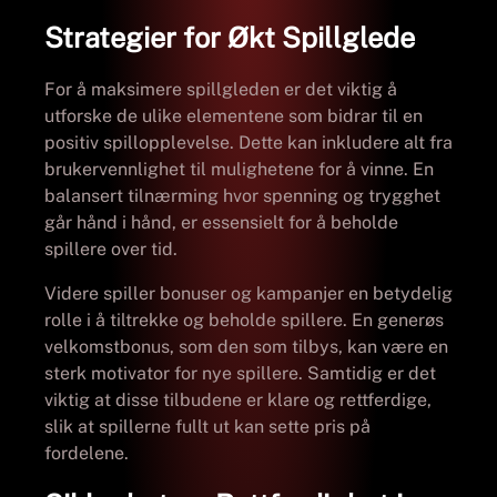
Strategier for Økt Spillglede
For å maksimere spillgleden er det viktig å
utforske de ulike elementene som bidrar til en
positiv spillopplevelse. Dette kan inkludere alt fra
brukervennlighet til mulighetene for å vinne. En
balansert tilnærming hvor spenning og trygghet
går hånd i hånd, er essensielt for å beholde
spillere over tid.
Videre spiller bonuser og kampanjer en betydelig
rolle i å tiltrekke og beholde spillere. En generøs
velkomstbonus, som den som tilbys, kan være en
sterk motivator for nye spillere. Samtidig er det
viktig at disse tilbudene er klare og rettferdige,
slik at spillerne fullt ut kan sette pris på
fordelene.