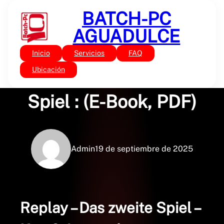
Saltar
BATCH-PC
al
contenido
AGUADULCE
Inicio
Servicios
FAQ
Sin categoría
Replay – Das zweite
Ubicación
Spiel : (E-Book, PDF)
Admin
19 de septiembre de 2025
Replay – Das zweite Spiel –