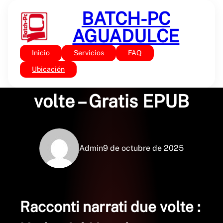
Saltar
BATCH-PC
al
contenido
AGUADULCE
Inicio
Servicios
FAQ
Sin categoría
Racconti narrati due
Ubicación
volte – Gratis EPUB
Admin
9 de octubre de 2025
Racconti narrati due volte :