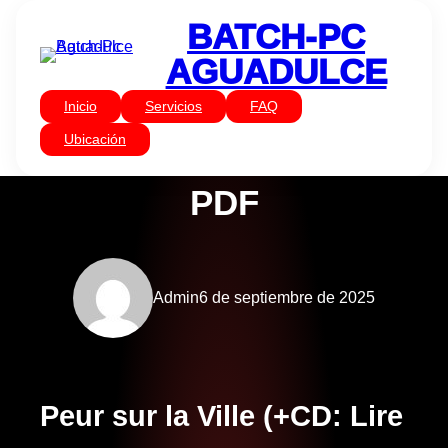
Saltar
BATCH-PC
al
contenido
AGUADULCE
Inicio
Servicios
FAQ
Sin categoría
Peur sur la Ville – LIRE
Ubicación
PDF
Admin
6 de septiembre de 2025
Peur sur la Ville (+CD: Lire