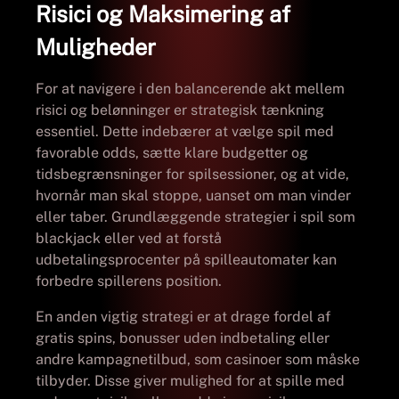
Risici og Maksimering af
Muligheder
For at navigere i den balancerende akt mellem
risici og belønninger er strategisk tænkning
essentiel. Dette indebærer at vælge spil med
favorable odds, sætte klare budgetter og
tidsbegrænsninger for spilsessioner, og at vide,
hvornår man skal stoppe, uanset om man vinder
eller taber. Grundlæggende strategier i spil som
blackjack eller ved at forstå
udbetalingsprocenter på spilleautomater kan
forbedre spillerens position.
En anden vigtig strategi er at drage fordel af
gratis spins, bonusser uden indbetaling eller
andre kampagnetilbud, som casinoer som måske
tilbyder. Disse giver mulighed for at spille med