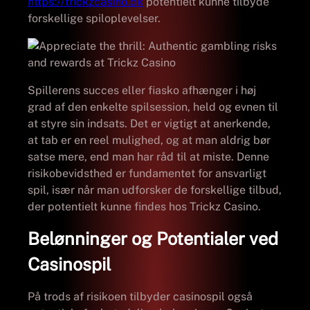
https://trickzcasino.dk
potentielt kunne tilbyde
forskellige spiloplevelser.
Spillerens succes eller fiasko afhænger i høj
grad af den enkelte spilsession, held og evnen til
at styre sin indsats. Det er vigtigt at anerkende,
at tab er en reel mulighed, og at man aldrig bør
satse mere, end man har råd til at miste. Denne
risikobevidsthed er fundamentet for ansvarligt
spil, især når man udforsker de forskellige tilbud,
der potentielt kunne findes hos Trickz Casino.
Belønninger og Potentialer ved
Casinospil
På trods af risikoen tilbyder casinospil også