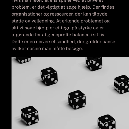
Hvis man føler, at ens spil er ved at blive et
problem, er det vigtigt at søge hjælp. Der findes
organisationer og ressourcer, der kan tilbyde
støtte og vejledning. At erkende problemet og
aktivt søge hjælp er et tegn på styrke og er
afgørende for at genoprette balance i sit liv.
Dette er en universel sandhed, der gælder uanset
hvilket casino man måtte besøge.