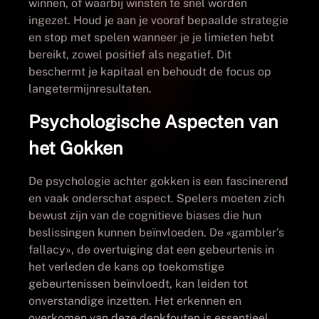
winnen, of waarbij winsten te snel worden
ingezet. Houd je aan je vooraf bepaalde strategie
en stop met spelen wanneer je je limieten hebt
bereikt, zowel positief als negatief. Dit
beschermt je kapitaal en behoudt de focus op
langetermijnresultaten.
Psychologische Aspecten van
het Gokken
De psychologie achter gokken is een fascinerend
en vaak onderschat aspect. Spelers moeten zich
bewust zijn van de cognitieve biases die hun
beslissingen kunnen beïnvloeden. De «gambler’s
fallacy», de overtuiging dat een gebeurtenis in
het verleden de kans op toekomstige
gebeurtenissen beïnvloedt, kan leiden tot
onverstandige inzetten. Het erkennen en
overkomen van deze denkfouten is essentieel