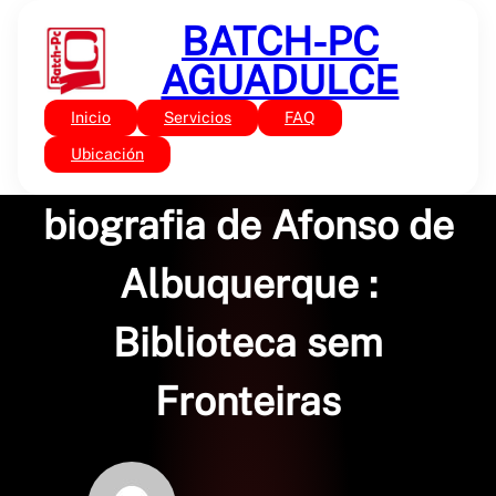
Saltar
BATCH-PC
al
contenido
AGUADULCE
Inicio
Servicios
FAQ
Sin categoría
O terrível : a grande
Ubicación
biografia de Afonso de
Albuquerque :
Biblioteca sem
Fronteiras