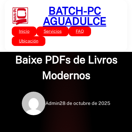
Saltar
BATCH-PC
al
contenido
AGUADULCE
Inicio
Servicios
FAQ
Sin categoría
O Medo e a Ternura :
Ubicación
Baixe PDFs de Livros
Modernos
Admin
28 de octubre de 2025