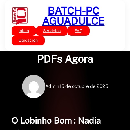
Saltar
BATCH-PC
al
contenido
AGUADULCE
Inicio
Servicios
FAQ
Sin categoría
O Lobinho Bom – Baixe
Ubicación
PDFs Agora
Admin
15 de octubre de 2025
O Lobinho Bom : Nadia