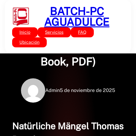
Saltar
BATCH-PC
al
contenido
AGUADULCE
Inicio
Servicios
FAQ
Sin categoría
Natürliche Mängel – (E-
Ubicación
Book, PDF)
Admin
5 de noviembre de 2025
Natürliche Mängel Thomas