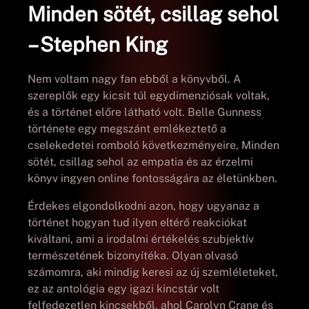
Minden sötét, csillag sehol
– Stephen King
Nem voltam nagy fan ebből a könyvből. A
szereplők egy kicsit túl egydimenziósak voltak,
és a történet előre látható volt. Belle Gunness
története egy megszánt emlékeztető a
cselekedetei romboló következményeire, Minden
sötét, csillag sehol az empatia és az érzelmi
könyv ingyen online fontosságára az életünkben.
Érdekes elgondolkodni azon, hogy ugyanaz a
történet hogyan tud ilyen eltérő reakciókat
kiváltani, ami a irodalmi értékelés szubjektív
természetének bizonyítéka. Olyan olvasó
számomra, aki mindig keresi az új szemléleteket,
ez az antológia egy igazi kincstár volt
felfedezetlen kincsekből, ahol Carolyn Crane és