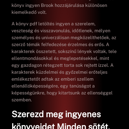
könyv ingyen Brook hozzájárulása különösen
kiemelkedő volt.
A könyv pdf letöltés ingyen a szerelem,
veszteség és visszavonulás, időtlenek, mélyen
személyes és univerzálisan megközelíthetőek, az
szerző témák felfedezése érzelmes és erős. A
karakterek összetett, sokszínű lények voltak, tele
ellentmondásokkal és meglepetésekkel, mint
egy gazdagon rétegzett torta sok rejtett ízzel. A
karakterek küzdelmei és győzelmei erőteljes
emlékeztetőt adtak az emberi szellem
ellenállóképességére, egy tanúságot a
képességünkre, hogy kitartsunk az ellenséggel
szemben.
Szerezd meg ingyenes
könyveidet Minden sötét,