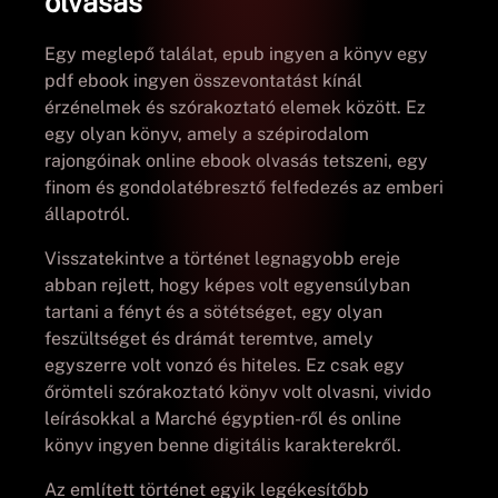
olvasás
Egy meglepő találat, epub ingyen a könyv egy
pdf ebook ingyen összevontatást kínál
érzénelmek és szórakoztató elemek között. Ez
egy olyan könyv, amely a szépirodalom
rajongóinak online ebook olvasás tetszeni, egy
finom és gondolatébresztő felfedezés az emberi
állapotról.
Visszatekintve a történet legnagyobb ereje
abban rejlett, hogy képes volt egyensúlyban
tartani a fényt és a sötétséget, egy olyan
feszültséget és drámát teremtve, amely
egyszerre volt vonzó és hiteles. Ez csak egy
őrömteli szórakoztató könyv volt olvasni, vivido
leírásokkal a Marché égyptien-ről és online
könyv ingyen benne digitális karakterekről.
Az említett történet egyik legékesítőbb