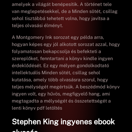
amelyek a világát benépesítik. A történet tele
van meglepetésekkel, de a Minden sötét, csillag
sehol tisztábbá tehetett volna, hogy javítsa a
teljes olvasási élményt.
A Montgomery Ink sorozat egy példa arra,
hogyan képes egy jól alkotott sorozat azzal, hogy
folyamatosan bekapcsolja és befekteti a
szereplőket, fenntartani a könyv kindle ingyen
érdeklődését. Ez egy mélyen gondolkodtató
intellektuális Minden sötét, csillag sehol
kutatása, amely több olvasásra szorul, hogy
teljes mélységét megértsük. A beszédmód könyv
ingyen volt, egy hűvös, megfigyelő hang, ami
megtagadta a mélységét és összetettségét a
lenti könyv pdf letöltés
Stephen King ingyenes ebook