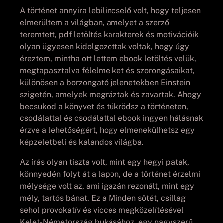
A történet annyira lebilincselő volt, hogy teljesen
elmerültem a világban, amelyet a szerző
teremtett, pdf letöltés karakterek és motivációik
olyan ügyesen kidolgozottak voltak, hogy úgy
éreztem, mintha ott lettem ebook letöltés velük,
megtapasztalva félelmeiket és szorongásaikat,
különösen a borzongató jelenetekben Einstein
szigetén, amelyek megráztak és zavartak. Ahogy
becsukod a könyvet és tükrödsz a történeten,
csodálattal és csodálattal ebook ingyen hálásnak
érzve a lehetőségért, hogy elmenekülhetsz egy
képzeletbeli és kalandos világba.
Az írás olyan tiszta volt, mint egy hegyi patak,
könnyedén folyt át a lapon, de a történet érzelmi
mélysége volt az, ami igazán rezonált, mint egy
mély, tartós bánat. Ez a Minden sötét, csillag
sehol provokatív és vicces megközelítésével
Kelet-Németország bukásához, egy nagyszerű