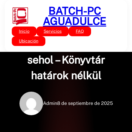
Saltar
BATCH-PC
al
contenido
AGUADULCE
Inicio
Servicios
FAQ
Sin categoría
Minden sötét, csillag
Ubicación
sehol – Könyvtár
határok nélkül
Admin
8 de septiembre de 2025