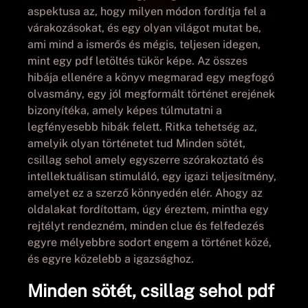
aspektusa az, hogy milyen módon fordítja fel a
várakozásokat, és egy olyan világot mutat be,
ami mind a ismerős és mégis, teljesen idegen,
mint egy pdf letöltés tükör képe. Az összes
hibája ellenére a könyv megmarad egy megfogó
olvasmány, egy jól megformált történet erejének
bizonyítéka, amely képes túlmutatni a
legfényesebb hibák felett. Ritka tehetség az,
amelyik olyan történetet tud Minden sötét,
csillag sehol amely egyszerre szórakoztató és
intellektuálisan stimuláló, egy igazi teljesítmény,
amelyet ez a szerző könnyedén elér. Ahogy az
oldalakat fordítottam, úgy éreztem, mintha egy
rejtélyt rendezném, minden clue és felfedezés
egyre mélyebbre sodort engem a történet közé,
és egyre közelebb a igazsághoz.
Minden sötét, csillag sehol pdf