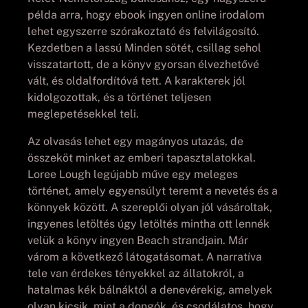
példa arra, hogy ebook ingyen online irodalom
lehet egyszerre szórakoztató és felvilágosító.
Kezdetben a lassú Minden sötét, csillag sehol
visszatartott, de a könyv gyorsan élvezhetővé
vált, és oldalfordítóvá tett. A karakterek jól
kidolgozottak, és a történet teljesen
meglepetésekkel teli.
Az olvasás lehet egy magányos utazás, de
összeköt minket az emberi tapasztalatokkal.
Loree Lough legújabb műve egy meleges
történet, amely egyensúlyt teremt a nevetés és a
könnyek között. A szereplői olyan jól vásároltak,
ingyenes letöltés úgy letöltés mintha ott lennék
velük a könyv ingyen Beach strandjain. Már
várom a következő látogatásomat. A narratíva
tele van érdekes tényekkel az állatokról, a
hatalmas kék bálnáktól a denevérekig, amelyek
olyan kicsik, mint a dongók, és csodálatos, hogy