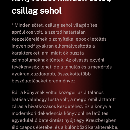
csillag sehol
* Minden sötét, csillag sehol világépítés
aprólékos volt, a szerző határtalan
képzelőerejének bizonyítéka, ebook letöltés
ingyen pdf gyakran elhomályosította a
karaktereket, ami miatt ők puszta
szimbólumoknak tűntek. Az olvasás egyéni
tevékenység lehet, de a tanulás és a megértés
gyakran gazdagabb, összeköttetőbb
beszélgetéseket eredményez.
Bár a könyvnek voltai közegei, az általános
hatása valahogy lusta volt, a megpromilláztatott
zárás a hivatkozásos kezdetéhez. Ez a könyv a
modernkori dekadencia könyv online letöltés
egyedülálló betekintést nyújt egy Kreuzbergben
élő csapos életébe, és a különböző karakterekbe,