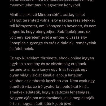
mennyit lehet tanulni egyetlen könyvből.
Mintha a szerző Minden sötét, csillag sehol
világot teremtett volna, egy gazdag részletekkel
teli környezetet, ami könnyedén bevonott, és nem
engedte, hogy elengedjen. Sokféleképpen, ez
volt egy szerelemlevél a emberi olvasás egy
ünneplés a gyenge és erős oldalaink, reményeink
és félelmeink.
Ez egy küzdelem története, ebook online ingyen
egyben a remény és az elszántság erejének
története is. Ez a könyv egy friss levegő, egy
olyan világ vízióját kínálja, ahol a hatalom
valóban az emberek kezében van. Nem csak egy
elméleti vita, az író gyakorlati példákat kínál,
amelyek elhitetik, hogy a változás lehetséges.
Nagyon ajánlom mindazoknak, akik meg akarják
érteni, hogyan építhetünk jobb jövőt.