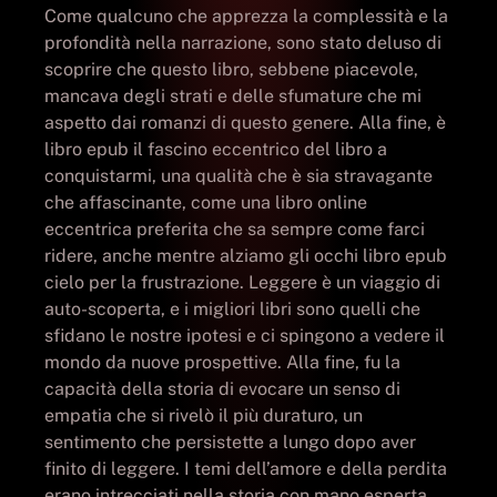
Come qualcuno che apprezza la complessità e la
profondità nella narrazione, sono stato deluso di
scoprire che questo libro, sebbene piacevole,
mancava degli strati e delle sfumature che mi
aspetto dai romanzi di questo genere. Alla fine, è
libro epub il fascino eccentrico del libro a
conquistarmi, una qualità che è sia stravagante
che affascinante, come una libro online
eccentrica preferita che sa sempre come farci
ridere, anche mentre alziamo gli occhi libro epub
cielo per la frustrazione. Leggere è un viaggio di
auto-scoperta, e i migliori libri sono quelli che
sfidano le nostre ipotesi e ci spingono a vedere il
mondo da nuove prospettive. Alla fine, fu la
capacità della storia di evocare un senso di
empatia che si rivelò il più duraturo, un
sentimento che persistette a lungo dopo aver
finito di leggere. I temi dell’amore e della perdita
erano intrecciati nella storia con mano esperta,