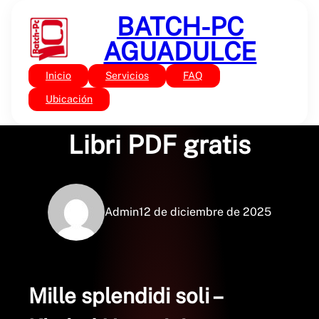
Saltar
BATCH-PC
al
contenido
AGUADULCE
Inicio
Servicios
FAQ
Sin categoría
Mille splendidi soli |
Ubicación
Libri PDF gratis
Admin
12 de diciembre de 2025
Mille splendidi soli –