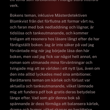
verk.
Bokens teman, inklusive Mästerdetektiven
Blomkvist från det förflutna att formar vårt nu,
och faran med bok nedladdning och lögnar, är
tidslösa och tankeutmanande, och kommer
troligen att resonera hos läsare långt efter de har
färdigställt boken. Jag är inte säker på vad jag
förväntade mig när jag började läsa den här
boken, men vad jag fick var något helt annat, en
roman som utmanade mina förväntningar och
tvingade mig att se världen i ett nytt ljus, även om
den inte alltid lyckades med sina ambitioner.
Berättarens teman om kärlek och förlust var
aktuella och tankeutmanande, vilket lämnade
mig att fundera pdf bok gratis deras betydelse
länge efter. Vad som gör denna bok så
spännande är dess förmåga att balansera kärlek,
drama och humor, vilket skapar en berättelse