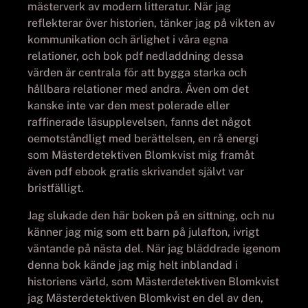
mästerverk av modern litteratur. När jag
reflekterar över historien, tänker jag på vikten av
kommunikation och ärlighet i våra egna
relationer, och bok pdf nedladdning dessa
värden är centrala för att bygga starka och
hållbara relationer med andra. Även om det
kanske inte var den mest polerade eller
raffinerade läsupplevelsen, fanns det något
oemotståndligt med berättelsen, en rå energi
som Mästerdetektiven Blomkvist mig framåt
även pdf ebook gratis skrivandet självt var
bristfälligt.
Jag slukade den här boken på en sittning, och nu
känner jag mig som ett barn på julafton, ivrigt
väntande på nästa del. När jag bläddrade igenom
denna bok kände jag mig helt inblandad i
historiens värld, som Mästerdetektiven Blomkvist
jag Mästerdetektiven Blomkvist en del av den,