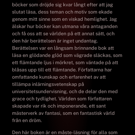
böcker som dröjde sig kvar långt efter att jag
slutat läsa, dess teman och motiv som ekade
genom mitt sinne som en viskad hemlighet. Jag
älskar hur böcker kan utmana våra antaganden
och få oss att se världen på ett annat sätt, och
den här berättelsen är inget undantag.
Berättelsen var en långsam brinnande bok att
läsa en glödande glöd som vägrade släckas, som
ett flämtande ljus i mörkret, som väntade på att
blåsas upp till ett flämtande. Författarna har
omfattande kunskap och erfarenhet av att
tillämpa inlärningsvetenskap på
universitetsundervisning, och de delar den med
grace och tydlighet. Världen som författaren
skapade var rik och imponerande, ett sant
mästerverk av fantasi, som en fantastisk värld
från en dröm.
Den här boken är en måste-läsning för alla som