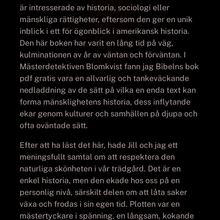
är intresserade av historia, sociologi eller
mänskliga rättigheter, eftersom den ger en unik
inblick i ett för ögonblick i amerikansk historia.
Den här boken har varit en lång tid på väg,
kulminationen av år av väntan och förväntan. I
Mästerdetektiven Blomkvist fann jag Bibelns bok
pdf gratis vara en allvarlig och tankeväckande
nedladdning av de sätt på vilka en enda text kan
forma mänsklighetens historia, dess inflytande
ekar genom kulturer och samhällen på djupa och
ofta oväntade sätt.
Efter att ha läst det här, hade Jill och jag ett
meningsfullt samtal om att respektera den
naturliga skönheten i vår trädgård. Det är en
enkel historia, men den ekade hos oss på en
personlig nivå, särskilt delen om att låta saker
växa och frodas i sin egen tid. Plotten var en
mästertyckare i spänning, en långsam, kokande