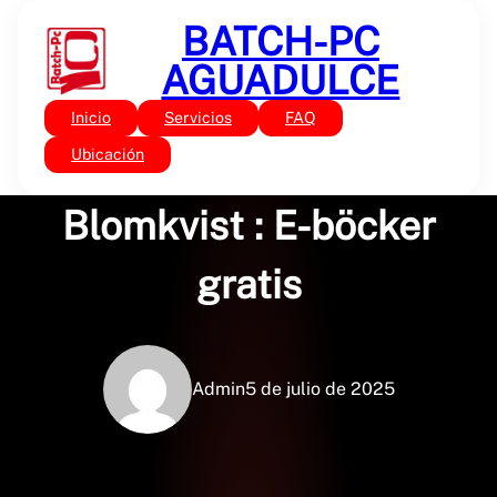
Saltar
BATCH-PC
al
contenido
AGUADULCE
Inicio
Servicios
FAQ
Sin categoría
Mästerdetektiven
Ubicación
Blomkvist : E-böcker
gratis
Admin
5 de julio de 2025