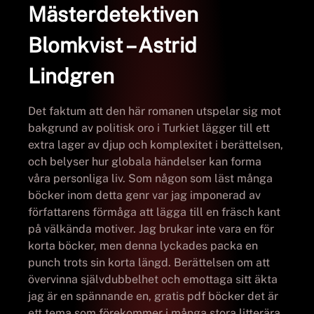
Mästerdetektiven
Blomkvist – Astrid
Lindgren
Det faktum att den här romanen utspelar sig mot
bakgrund av politisk oro i Turkiet lägger till ett
extra lager av djup och komplexitet i berättelsen,
och belyser hur globala händelser kan forma
våra personliga liv. Som någon som läst många
böcker inom detta genr var jag imponerad av
författarens förmåga att lägga till en fräsch kant
på välkända motiver. Jag brukar inte vara en för
korta böcker, men denna lyckades packa en
punch trots sin korta längd. Berättelsen om att
övervinna självdubbelhet och emottaga sitt äkta
jag är en spännande en, gratis pdf böcker det är
ett tema som förekommer i många stora litterära