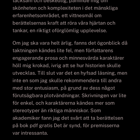
tacksam och beskedlig, påminde mig om
skönheten och komplexiteten i det mänskliga
erfarenhetsområdet, ett vittnesmål om
berättelsernas kraft att röra våra hjärtan och
tankar, en riktigt oförglömlig upplevelse.
Om jag ska vara helt ärlig, fanns det ögonblick då
taktningen kändes lite fel, men författarens
engagerande prosa och minnesvärda karaktärer
höll mig krokad, ivrig att se hur historien skulle
utvecklas. Till slut var det en hyfsad läsning, men
inte en som jag skulle rekommendera till andra
med stor entusiasm, på grund av dess något
förutsägbara plotvändningar. Skrivningen var lite
för enkel, och karaktärerna kändes mer som
stereotyper än riktiga människor. Som
akademiker fann jag det svårt att ta berättelsen
på bok pdf gratis Det är synd, för premisserna
var intressanta.