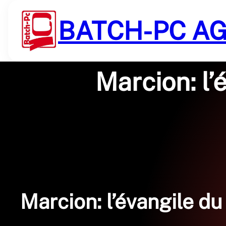
Saltar
al
BATCH-PC A
contenido
Marcion: l’
Marcion: l’évangile du