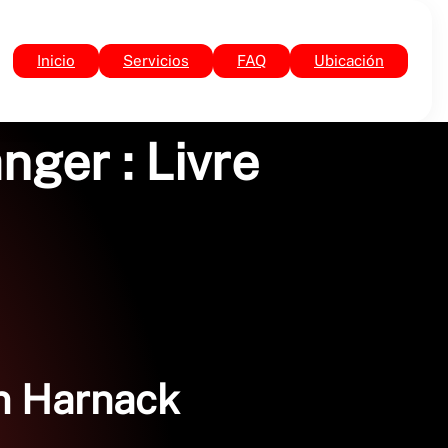
Inicio
Servicios
FAQ
Ubicación
nger : Livre
on Harnack