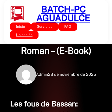
Saltar
BATCH-PC
al
contenido
AGUADULCE
Inicio
Servicios
FAQ
Sin categoría
Les fous de Bassan:
Ubicación
Roman – (E-Book)
Admin
28 de noviembre de 2025
Les fous de Bassan: