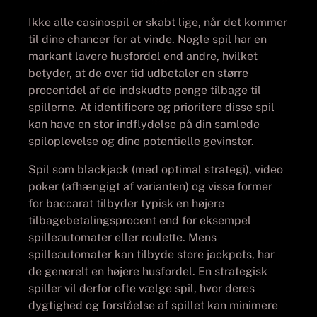
Ikke alle casinospil er skabt lige, når det kommer
til dine chancer for at vinde. Nogle spil har en
markant lavere husfordel end andre, hvilket
betyder, at de over tid udbetaler en større
procentdel af de indskudte penge tilbage til
spillerne. At identificere og prioritere disse spil
kan have en stor indflydelse på din samlede
spiloplevelse og dine potentielle gevinster.
Spil som blackjack (med optimal strategi), video
poker (afhængigt af varianten) og visse former
for baccarat tilbyder typisk en højere
tilbagebetalingsprocent end for eksempel
spilleautomater eller roulette. Mens
spilleautomater kan tilbyde store jackpots, har
de generelt en højere husfordel. En strategisk
spiller vil derfor ofte vælge spil, hvor deres
dygtighed og forståelse af spillet kan minimere