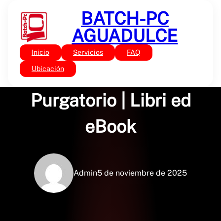
Saltar
BATCH-PC
al
contenido
AGUADULCE
Inicio
Servicios
FAQ
Sin categoría
La nascita del
Ubicación
Purgatorio | Libri ed
eBook
Admin
5 de noviembre de 2025