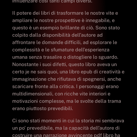
influenzare così tanti campi diversi.
Il potere dei libri di trasformare le nostre vite e
ampliare le nostre prospettive è innegabile, e
questo è un esempio brillante di ciò. Sono stato
colpito dalla disponibilità dell’autore ad
affrontare le domande difficili, ad esplorare le
complessità e le sfumature dell’esperienza
umana senza trasalire o distogliere lo sguardo.
Nonostante i suoi difetti, questo libro aveva un
certo je ne sais quoi, una libro epub di creatività e
immaginazione che rifiutava di spegnersi, anche
scaricare fronte alla critica. I personaggi erano
multidimensionali, con ricche vite interiori e
motivazioni complesse, ma le svolte della trama
erano piuttosto prevedibili.
Ci sono stati momenti in cui la storia mi sembrava
un po’ prevedibile, ma la capacità dell’autore di
costruire una narrazione avvincente pdf libro ha