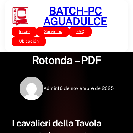
Saltar
BATCH-PC
al
contenido
AGUADULCE
Inicio
Servicios
FAQ
Sin categoría
I cavalieri della Tavola
Ubicación
Rotonda – PDF
Admin
16 de noviembre de 2025
I cavalieri della Tavola