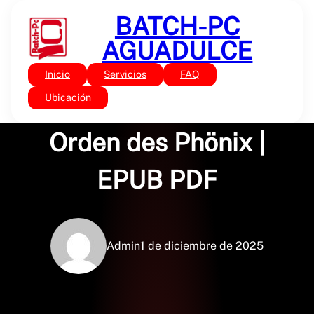
Saltar
BATCH-PC
al
contenido
AGUADULCE
Inicio
Servicios
FAQ
Sin categoría
Harry Potter und der
Ubicación
Orden des Phönix |
EPUB PDF
Admin
1 de diciembre de 2025