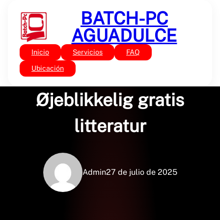
Saltar
BATCH-PC
al
contenido
AGUADULCE
Inicio
Servicios
FAQ
Sin categoría
Hård er mit lands lov |
Ubicación
Øjeblikkelig gratis
litteratur
Admin
27 de julio de 2025