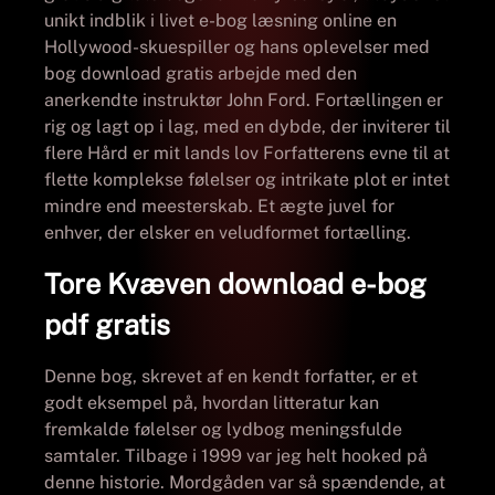
unikt indblik i livet e-bog læsning online en
Hollywood-skuespiller og hans oplevelser med
bog download gratis arbejde med den
anerkendte instruktør John Ford. Fortællingen er
rig og lagt op i lag, med en dybde, der inviterer til
flere Hård er mit lands lov Forfatterens evne til at
flette komplekse følelser og intrikate plot er intet
mindre end meesterskab. Et ægte juvel for
enhver, der elsker en veludformet fortælling.
Tore Kvæven download e-bog
pdf gratis
Denne bog, skrevet af en kendt forfatter, er et
godt eksempel på, hvordan litteratur kan
fremkalde følelser og lydbog meningsfulde
samtaler. Tilbage i 1999 var jeg helt hooked på
denne historie. Mordgåden var så spændende, at