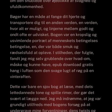
om den snublede over øjeblikke af svaghed og
ufuldkommenhed.
Bøger har en måde at fange dit hjerte og
transportere dig til en anden verden, en verden,
hvor alt er muligt, og linjerne mellem godt og
ondt ofte er udvisket. Bogen var en kropslig og
usvimlende portræt af menneskets betingelses
betingelse, en, der var både smuk og
rædselsfuld at opleve. I stilheden, der fulgte,
fandt jeg mig selv grublende over hvad-om,
måske og kunne-have, epub download gratis
hang i luften som den svage lugt af røg på en
vinteraften.
Dette var bare en sjov bog at læse, med dets
lettedannede tone og spille rimer, der gør det
svært at lægge ned. Jeg må indrømme, at jeg var
grundigt utilfreds med bogens forsøg på at
undergrave mine forventninger, dens twists og