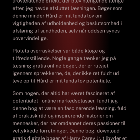
urovækkende effekt, der blev hængende længe
efter, jeg havde afsluttet læsningen. Bøger som
denne minder Hård er mit lands lov om
vigtigheden af udholdenhed og beslutsomhed i
afsløring af sandheden, selv når oddsen synes
uovervindelige.
Plotets overraskelser var både kloge og
tilfredsstillende. Nogle gange tænker jeg på
læsning gratis online bøger, der er rutsjet
igennem sprækkerne, de, der ikke ret fuldt ud
leve op til Hård er mit lands lov potentiale.
Som nogen, der altid har været fascineret af
potentialet i online markedsplasser, fandt jeg
denne bog at være en fascinerende læsning, fuld
af praktisk råd og inspirerende historier om
mennesker, der har omdannet deres passioner til
vellykkede forretninger. Denne bog, download
gratis digitale bøger af Harry Carey Jr, tilbyder et