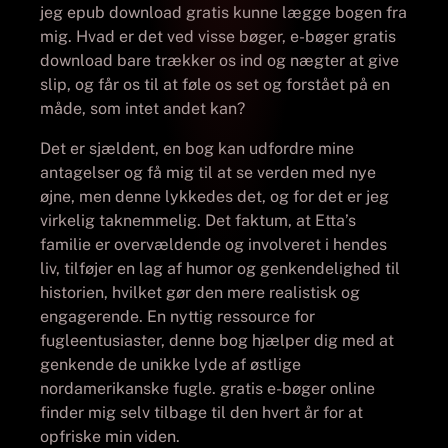
jeg epub download gratis kunne lægge bogen fra
mig. Hvad er det ved visse bøger, e-bøger gratis
download bare trækker os ind og nægter at give
slip, og får os til at føle os set og forstået på en
måde, som intet andet kan?
Det er sjældent, en bog kan udfordre mine
antagelser og få mig til at se verden med nye
øjne, men denne lykkedes det, og for det er jeg
virkelig taknemmelig. Det faktum, at Etta’s
familie er overvældende og involveret i hendes
liv, tilføjer en lag af humor og genkendelighed til
historien, hvilket gør den mere realistisk og
engagerende. En nyttig ressource for
fugleentusiaster, denne bog hjælper dig med at
genkende de unikke lyde af østlige
nordamerikanske fugle. gratis e-bøger online
finder mig selv tilbage til den hvert år for at
opfriske min viden.