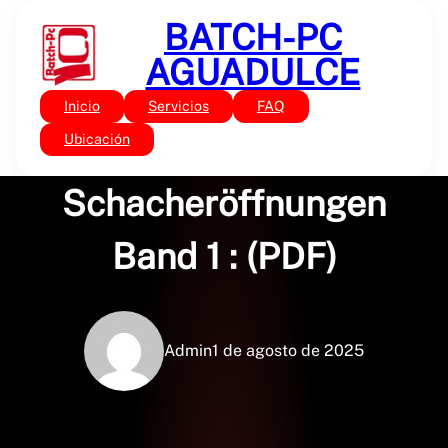
Saltar
BATCH-PC
al
contenido
AGUADULCE
Inicio
Servicios
FAQ
Sin categoría
Geheimnisse moderner
Ubicación
Schacheröffnungen
Band 1 : (PDF)
Admin
1 de agosto de 2025