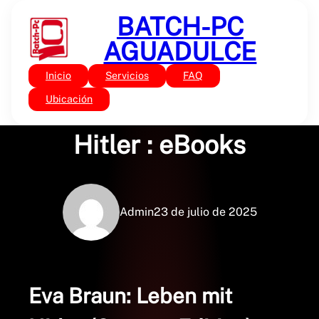
Saltar
BATCH-PC
al
contenido
AGUADULCE
Inicio
Servicios
FAQ
Sin categoría
Eva Braun: Leben mit
Ubicación
Hitler : eBooks
Admin
23 de julio de 2025
Eva Braun: Leben mit