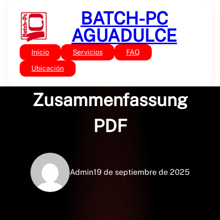
Saltar
BATCH-PC
al
contenido
AGUADULCE
Inicio
Servicios
FAQ
Sin categoría
Ein fliehendes Pferd :
Ubicación
Zusammenfassung
PDF
Admin
19 de septiembre de 2025