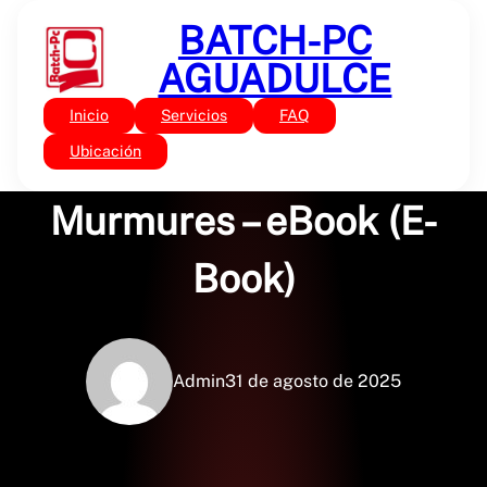
Saltar
BATCH-PC
al
contenido
AGUADULCE
Inicio
Servicios
FAQ
Sin categoría
Du domaine des
Ubicación
Murmures – eBook (E-
Book)
Admin
31 de agosto de 2025