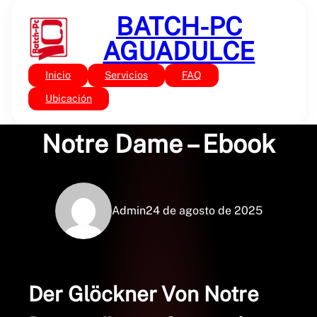
Saltar
BATCH-PC
al
contenido
AGUADULCE
Inicio
Servicios
FAQ
Sin categoría
Der Glöckner Von
Ubicación
Notre Dame – Ebook
Admin
24 de agosto de 2025
Der Glöckner Von Notre