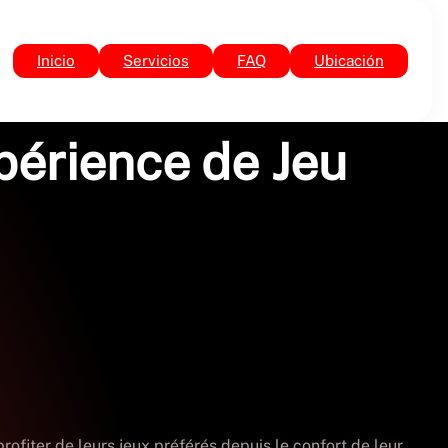
Inicio
Servicios
FAQ
Ubicación
périence de Jeu
ofiter de leurs jeux préférés depuis le confort de leur