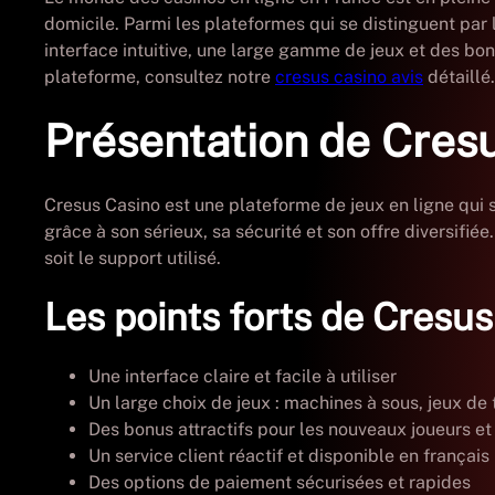
domicile. Parmi les plateformes qui se distinguent par l
interface intuitive, une large gamme de jeux et des bonu
plateforme, consultez notre
cresus casino avis
détaillé.
Présentation de Cres
Cresus Casino est une plateforme de jeux en ligne qui 
grâce à son sérieux, sa sécurité et son offre diversifi
soit le support utilisé.
Les points forts de Cresu
Une interface claire et facile à utiliser
Un large choix de jeux : machines à sous, jeux de 
Des bonus attractifs pour les nouveaux joueurs et 
Un service client réactif et disponible en français
Des options de paiement sécurisées et rapides