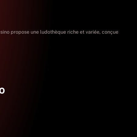
 Casino propose une ludothèque riche et variée, conçue
o