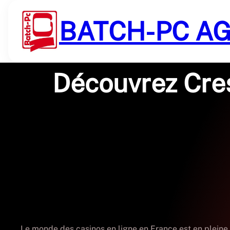
Saltar
al
BATCH-PC A
contenido
Découvrez Cres
Le monde des casinos en ligne en France est en pleine e