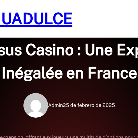
GUADULCE
Sin categoría
us Casino : Une Ex
Inégalée en France
Admin
25 de febrero de 2025
xpansion, offrant aux joueurs une multitude d’options pour pr