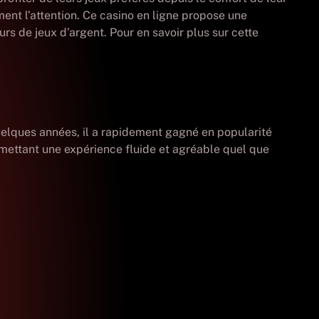
ement l’attention. Ce casino en ligne propose une
urs de jeux d’argent. Pour en savoir plus sur cette
quelques années, il a rapidement gagné en popularité
ermettant une expérience fluide et agréable quel que