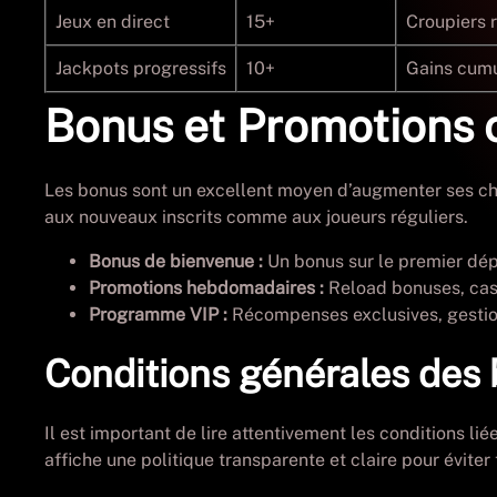
Jeux en direct
15+
Croupiers r
Jackpots progressifs
10+
Gains cumu
Bonus et Promotions 
Les bonus sont un excellent moyen d’augmenter ses cha
aux nouveaux inscrits comme aux joueurs réguliers.
Bonus de bienvenue :
Un bonus sur le premier dép
Promotions hebdomadaires :
Reload bonuses, cash
Programme VIP :
Récompenses exclusives, gestion
Conditions générales des
Il est important de lire attentivement les conditions li
affiche une politique transparente et claire pour éviter