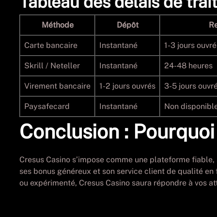
Tableau des délais de tra
Méthode
Dépôt
Re
Carte bancaire
Instantané
1-3 jours ouvré
Skrill / Neteller
Instantané
24-48 heures
Virement bancaire
1-2 jours ouvrés
3-5 jours ouvr
Paysafecard
Instantané
Non disponible
Conclusion : Pourquoi
Cresus Casino s’impose comme une plateforme fiable, séc
ses bonus généreux et son service client de qualité en 
ou expérimenté, Cresus Casino saura répondre à vos atte