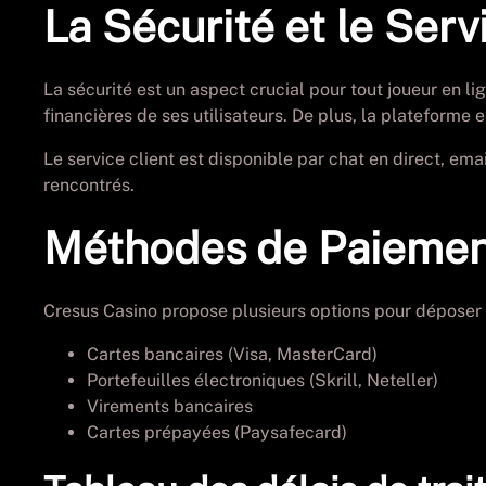
La Sécurité et le Serv
La sécurité est un aspect crucial pour tout joueur en 
financières de ses utilisateurs. De plus, la plateforme
Le service client est disponible par chat en direct, e
rencontrés.
Méthodes de Paiemen
Cresus Casino propose plusieurs options pour déposer e
Cartes bancaires (Visa, MasterCard)
Portefeuilles électroniques (Skrill, Neteller)
Virements bancaires
Cartes prépayées (Paysafecard)