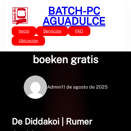
Saltar
BATCH-PC
al
contenido
AGUADULCE
Inicio
Servicios
FAQ
Sin categoría
De Diddakoi | Lees
Ubicación
boeken gratis
Admin
11 de agosto de 2025
De Diddakoi | Rumer