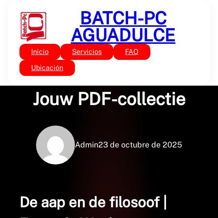
Saltar
BATCH-PC
al
contenido
AGUADULCE
Inicio
Servicios
FAQ
Sin categoría
De aap en de filosoof :
Ubicación
Jouw PDF-collectie
Admin
23 de octubre de 2025
De aap en de filosoof |