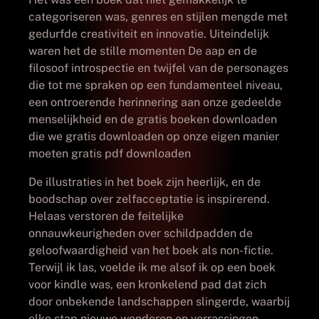
categoriseren was, genres en stijlen mengde met
gedurfde creativiteit en innovatie. Uiteindelijk
waren het de stille momenten De aap en de
filosoof introspectie en twijfel van de personages
die tot me spraken op een fundamenteel niveau,
een ontroerende herinnering aan onze gedeelde
menselijkheid en de gratis boeken downloaden
die we gratis downloaden op onze eigen manier
moeten gratis pdf downloaden
De illustraties in het boek zijn heerlijk, en de
boodschap over zelfacceptatie is inspirerend.
Helaas verstoren de feitelijke
onnauwkeurigheden over schildpadden de
geloofwaardigheid van het boek als non-fictie.
Terwijl ik las, voelde ik me alsof ik op een boek
voor kindle was, een kronkelend pad dat zich
door onbekende landschappen slingerde, waarbij
elke stap nieuwe wonderen en verrassingen