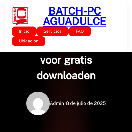
Saltar
BATCH-PC
al
contenido
AGUADULCE
Inicio
Servicios
FAQ
Sin categoría
Confrontaties | Boeken
Ubicación
voor gratis
downloaden
Admin
18 de julio de 2025