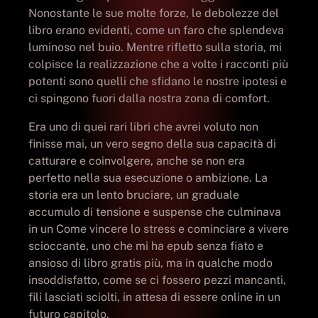
Nonostante le sue molte forze, le debolezze del
libro erano evidenti, come un faro che splendeva
luminoso nel buio. Mentre rifletto sulla storia, mi
colpisce la realizzazione che a volte i racconti più
potenti sono quelli che sfidano le nostre ipotesi e
ci spingono fuori dalla nostra zona di comfort.
Era uno di quei rari libri che avrei voluto non
finisse mai, un vero segno della sua capacità di
catturare e coinvolgere, anche se non era
perfetto nella sua esecuzione o ambizione. La
storia era un lento bruciare, un graduale
accumulo di tensione e suspense che culminava
in un Come vincere lo stress e cominciare a vivere
scioccante, uno che mi ha epub senza fiato e
ansioso di libro gratis più, ma in qualche modo
insoddisfatto, come se ci fossero pezzi mancanti,
fili lasciati sciolti, in attesa di essere online in un
futuro capitolo.