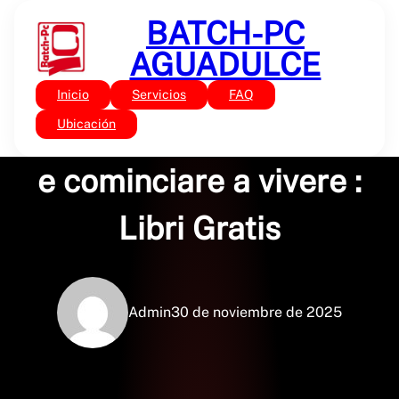
Saltar
BATCH-PC
al
contenido
AGUADULCE
Inicio
Servicios
FAQ
Sin categoría
Come vincere lo stress
Ubicación
e cominciare a vivere :
Libri Gratis
Admin
30 de noviembre de 2025