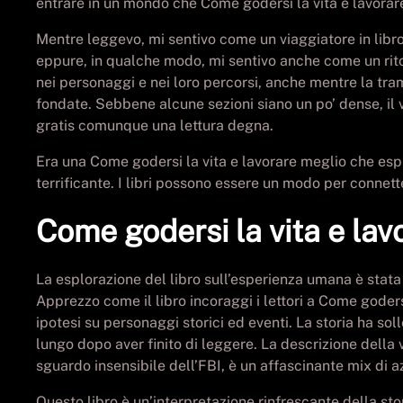
entrare in un mondo che Come godersi la vita e lavorare
Mentre leggevo, mi sentivo come un viaggiatore in libro 
eppure, in qualche modo, mi sentivo anche come un ritor
nei personaggi e nei loro percorsi, anche mentre la tram
fondate. Sebbene alcune sezioni siano un po’ dense, il 
gratis comunque una lettura degna.
Era una Come godersi la vita e lavorare meglio che espl
terrificante. I libri possono essere un modo per connette
Come godersi la vita e lav
La esplorazione del libro sull’esperienza umana è stat
Apprezzo come il libro incoraggi i lettori a Come goder
ipotesi su personaggi storici ed eventi. La storia ha s
lungo dopo aver finito di leggere. La descrizione della
sguardo insensibile dell’FBI, è un affascinante mix di az
Questo libro è un’interpretazione rinfrescante della sto