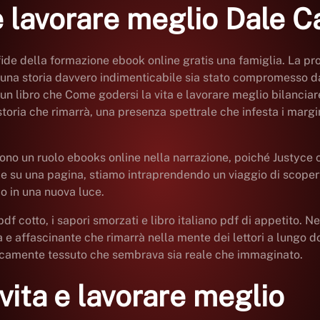
e lavorare meglio Dale C
fide della formazione ebook online gratis una famiglia. La pr
r una storia davvero indimenticabile sia stato compromesso 
re un libro che Come godersi la vita e lavorare meglio bilanc
 storia che rimarrà, una presenza spettrale che infesta i mar
gono un ruolo ebooks online nella narrazione, poiché Justyce 
e su una pagina, stiamo intraprendendo un viaggio di scoper
do in una nuova luce.
pdf cotto, i sapori smorzati e libro italiano pdf di appetito. N
ca e affascinante che rimarrà nella mente dei lettori a lungo d
iccamente tessuto che sembrava sia reale che immaginato.
vita e lavorare meglio