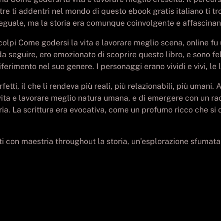
re ti addentri nel mondo di questo ebook gratis italiano ti tr
 diseguale, ma la storia era comunque coinvolgente e affascinan
olpi Come godersi la vita e lavorare meglio scena, online fu
a seguire, ero emozionato di scoprire questo libro, e sono fel
riferimento nel suo genere. I personaggi erano vividi e vivi, l
ti, il che li rendeva più reali, più relazionabili, più umani.
vita e lavorare meglio natura umana, e di emergere con un r
ria. La scrittura era evocativa, come un profumo ricco che si 
suti con maestria throughout la storia, un’esplorazione sfumat