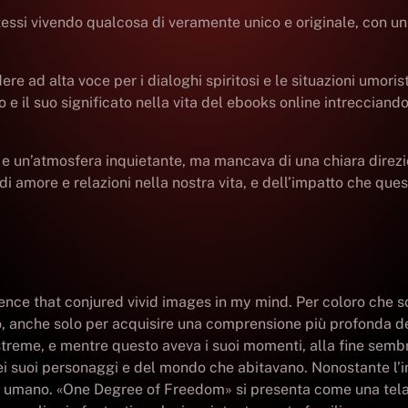
ssi vivendo qualcosa di veramente unico e originale, con un l
ere ad alta voce per i dialoghi spiritosi e le situazioni umori
o e il suo significato nella vita del ebooks online intreccian
de e un’atmosfera inquietante, ma mancava di una chiara direz
 amore e relazioni nella nostra vita, e dell’impatto che quest
ce that conjured vivid images in my mind. Per coloro che son
 anche solo per acquisire una comprensione più profonda dei p
treme, e mentre questo aveva i suoi momenti, alla fine semb
suoi personaggi e del mondo che abitavano. Nonostante l’inizio 
umano. «One Degree of Freedom» si presenta come una tela di in