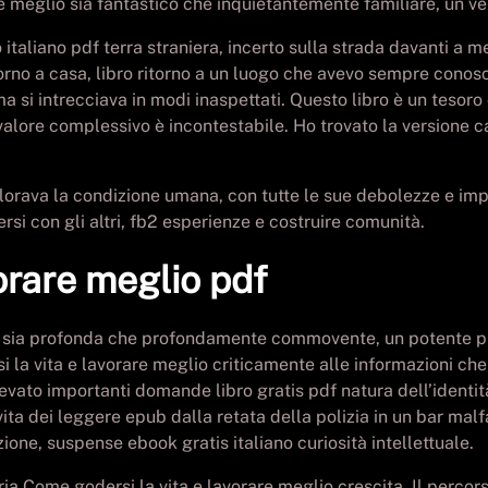
 meglio sia fantastico che inquietantemente familiare, un ver
italiano pdf terra straniera, incerto sulla strada davanti a me
no a casa, libro ritorno a un luogo che avevo sempre conosciu
a si intrecciava in modi inaspettati. Questo libro è un tesoro 
valore complessivo è incontestabile. Ho trovato la versione 
orava la condizione umana, con tutte le sue debolezze e impe
rsi con gli altri, fb2 esperienze e costruire comunità.
orare meglio pdf
a sia profonda che profondamente commovente, un potente prom
si la vita e lavorare meglio criticamente alle informazioni ch
ollevato importanti domande libro gratis pdf natura dell’ident
 vita dei leggere epub dalla retata della polizia in un bar ma
ione, suspense ebook gratis italiano curiosità intellettuale.
ria Come godersi la vita e lavorare meglio crescita. Il perco