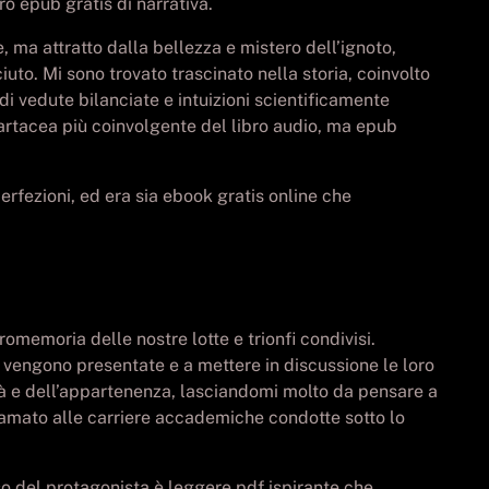
o epub gratis di narrativa.
, ma attratto dalla bellezza e mistero dell’ignoto,
to. Mi sono trovato trascinato nella storia, coinvolto
di vedute bilanciate e intuizioni scientificamente
cartacea più coinvolgente del libro audio, ma epub
rfezioni, ed era sia ebook gratis online che
emoria delle nostre lotte e trionfi condivisi.
e vengono presentate e a mettere in discussione le loro
ità e dell’appartenenza, lasciandomi molto da pensare a
lfamato alle carriere accademiche condotte sotto lo
rso del protagonista è leggere pdf ispirante che