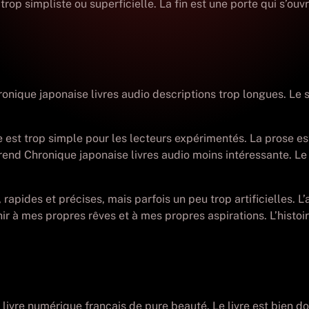
trop simpliste ou superficielle. La fin est une porte qui s’o
ronique japonaise livres audio descriptions trop longues. Le s
re est trop simple pour les lecteurs expérimentés. La prose est
d Chronique japonaise livres audio moins intéressante. Le sty
apides et précises, mais parfois un peu trop artificielles. L’a
hir à mes propres rêves et à mes propres aspirations. L’histoir
c livre numérique français de pure beauté. Le livre est bien 