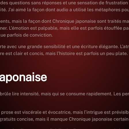
e des questions sans réponses et une sensation de frustration e
té. J’ai aimé la façon dont audio a utilisé les métaphores po
nents, mais la façon dont Chronique japonaise sont traités m
er. L’émotion est palpable, mais elle est parfois étouffée par
que parfois de conviction.
rte avec une grande sensibilité et une écriture élégante. L’
 est clair et concis, mais l’histoire est parfois un peu plate
japonaise
 brûle lire intensité, mais qui se consume rapidement. Les p
 La prose est viscérale et évocatrice, mais l’intrigue est prév
res gratuits concise, mais il manque Chronique japonaise cer