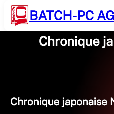
Saltar
al
BATCH-PC A
contenido
Chronique ja
Chronique japonaise 