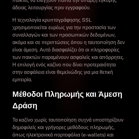
παίκτες να ελέγχουν πάντα την ύπαρξη έγκυρης
άδειας λειτουργίας πριν εγγραφούν.
Η τεχνολογία κρυπτογράφησης SSL
χρησιμοποιείται ευρέως για την προστασία των
συναλλαγών και των προσωπικών δεδομένων,
ακόμα και σε περιπτώσεις όπου η ταυτοποίηση δεν
είναι άμεση. Αυτό διασφαλίζει ότι οι πληροφορίες
των παικτών παραμένουν ασφαλείς και απόρρητες.
Η επιλογή ενός καζίνο που δίνει προτεραιότητα
στην ασφάλεια είναι θεμελιώδης για μια θετική
εμπειρία.
Μέθοδοι Πληρωμής και Άμεση
Δράση
Τα καζίνο χωρίς ταυτοποίηση συχνά υποστηρίζουν
δημοφιλείς και γρήγορες μεθόδους πληρωμής,
όπως ηλεκτρονικά πορτοφόλια (e-wallets) και