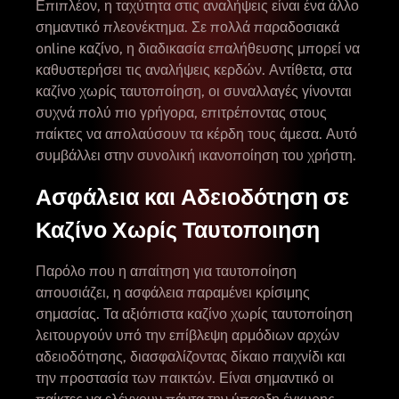
Επιπλέον, η ταχύτητα στις αναλήψεις είναι ένα άλλο
σημαντικό πλεονέκτημα. Σε πολλά παραδοσιακά
online καζίνο, η διαδικασία επαλήθευσης μπορεί να
καθυστερήσει τις αναλήψεις κερδών. Αντίθετα, στα
καζίνο χωρίς ταυτοποίηση, οι συναλλαγές γίνονται
συχνά πολύ πιο γρήγορα, επιτρέποντας στους
παίκτες να απολαύσουν τα κέρδη τους άμεσα. Αυτό
συμβάλλει στην συνολική ικανοποίηση του χρήστη.
Ασφάλεια και Αδειοδότηση σε
Καζίνο Χωρίς Ταυτοποιηση
Παρόλο που η απαίτηση για ταυτοποίηση
απουσιάζει, η ασφάλεια παραμένει κρίσιμης
σημασίας. Τα αξιόπιστα καζίνο χωρίς ταυτοποίηση
λειτουργούν υπό την επίβλεψη αρμόδιων αρχών
αδειοδότησης, διασφαλίζοντας δίκαιο παιχνίδι και
την προστασία των παικτών. Είναι σημαντικό οι