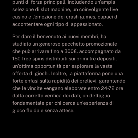
punti di forza principali, includendo un’ampia
selezione di slot machine, un coinvolgente live
casino e l’emozione dei crash games, capaci di
accontentare ogni tipo di appassionato.
Per dare il benvenuto ai nuovi membri, ha
studiato un generoso pacchetto promozionale
che può arrivare fino a 300€, accompagnato da
150 free spins distribuiti sui primi tre depositi,
un’ottima opportunità per esplorare la vasta
offerta di giochi. Inoltre, la piattaforma pone una
forte enfasi sulla rapidità dei prelievi, garantendo
che le vincite vengano elaborate entro 24-72 ore
dalla corretta verifica dei dati, un dettaglio
fondamentale per chi cerca un’esperienza di
gioco fluida e senza attese.