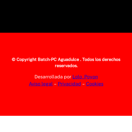
© Copyright
Batch-PC Aguadulce
. Todos los derechos
reservados.
Desarrollada por
Lolo_Poyon
Aviso legal
–
Privacidad
–
Cookies