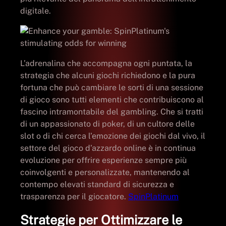
digitale.
L’adrenalina che accompagna ogni puntata, la
strategia che alcuni giochi richiedono e la pura
fortuna che può cambiare le sorti di una sessione
di gioco sono tutti elementi che contribuiscono al
fascino intramontabile del gambling. Che si tratti
di un appassionato di poker, di un cultore delle
slot o di chi cerca l’emozione dei giochi dal vivo, il
settore del gioco d’azzardo online è in continua
evoluzione per offrire esperienze sempre più
coinvolgenti e personalizzate, mantenendo al
contempo elevati standard di sicurezza e
trasparenza per il giocatore.
SpinPlatinum
Strategie per Ottimizzare le