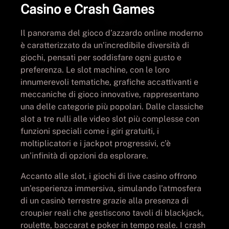
Casino e Crash Games
Il panorama del gioco d’azzardo online moderno
è caratterizzato da un’incredibile diversità di
giochi, pensati per soddisfare ogni gusto e
preferenza. Le slot machine, con le loro
innumerevoli tematiche, grafiche accattivanti e
meccaniche di gioco innovative, rappresentano
una delle categorie più popolari. Dalle classiche
slot a tre rulli alle video slot più complesse con
funzioni speciali come i giri gratuiti, i
moltiplicatori e i jackpot progressivi, c’è
un’infinità di opzioni da esplorare.
Accanto alle slot, i giochi di live casino offrono
un’esperienza immersiva, simulando l’atmosfera
di un casinò terrestre grazie alla presenza di
croupier reali che gestiscono tavoli di blackjack,
roulette, baccarat e poker in tempo reale. I crash