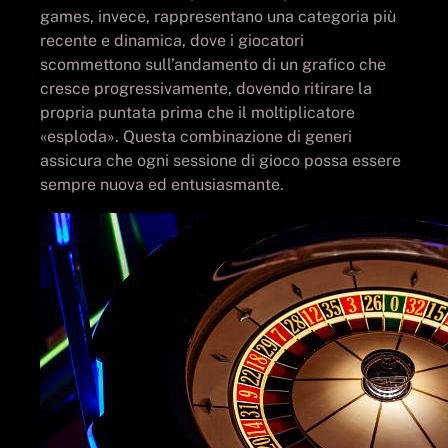
games, invece, rappresentano una categoria più
recente e dinamica, dove i giocatori
scommettono sull’andamento di un grafico che
cresce progressivamente, dovendo ritirare la
propria puntata prima che il moltiplicatore
«esploda». Questa combinazione di generi
assicura che ogni sessione di gioco possa essere
sempre nuova ed entusiasmante.