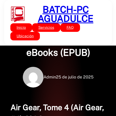
Saltar
BATCH-PC
al
contenido
AGUADULCE
Inicio
Servicios
FAQ
Sin categoría
Air Gear, Tome 4 –
Ubicación
eBooks (EPUB)
Admin
25 de julio de 2025
Air Gear, Tome 4 (Air Gear,