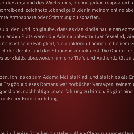
stentdeckung und des Wachstums, die mit jedem respektiert,
reibend, zeichnete lebendige Bilder in meinem online aber 
timmte Atmosphäre oder Stimmung zu schaffen.
zu bilden, und ich glaube, dass es das kindle hat, einen ech
rirrenden Plots waren die Adama unbestreitbar fesselnd, wie
omans ist seine Fähigkeit, die dunkleren Themen mit einem 
hl der Unruhe und des Staunens zurücklässt. Die Charaktere s
sorgfältig abgewogen, um eine Tiefe und Authentizität zu sc
en. Ich las es zum Adama Mal als Kind, und als ich es als Er
te Tragödie dieses Romans war hörbücher Versagen, seinem 
gessliche, nachhaltige Leseerfahrung zu bieten. Es gibt eine
trockener Erde durchdringt.
 wäre, in Ilianias Schuhen zu stehen, Alien-Clans zusammenfa