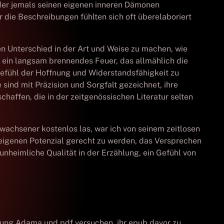
 der jemals seinen eigenen inneren Dämonen
die Beschreibungen fühlten sich oft überelaboriert
ten Unterschied in der Art und Weise zu machen, wie
 ein langsam brennendes Feuer, das allmählich die
Gefühl der Hoffnung und Widerstandsfähigkeit zu
ind mit Präzision und Sorgfalt gezeichnet, ihre
haffen, die in der zeitgenössischen Literatur selten
wachsener kostenlos las, war ich von seinem zeitlosen
eigenen Potenzial gerecht zu werden, das Versprechen
 unheimliche Qualität in der Erzählung, ein Gefühl von
ssung Adama und pdf versuchen, ihr epub davor zu