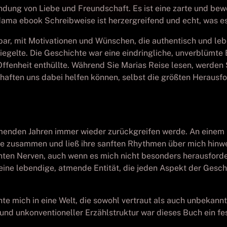
ndung von Liebe und Freundschaft. Es ist eine zarte und be
dama ebook Schreibweise ist herzergreifend und echt, was e
ar, mit Motivationen und Wünschen, die authentisch und leb
gelte. Die Geschichte war eine eindringliche, unverblümte
Offenheit enthüllte. Während Sie Marias Reise lesen, werde
chaften uns dabei helfen können, selbst die größten Herausf
kommenden Jahren immer wieder zurückgreifen werde. An eine
chte zusammen und ließ ihre sanften Rhythmen über mich hinw
ten Nerven, auch wenn es mich nicht besonders herausforder
, eine lebendige, atmende Entität, die jeden Aspekt der Ges
hte mich in eine Welt, die sowohl vertraut als auch unbekan
 und unkonventioneller Erzählstruktur war dieses Buch ein f