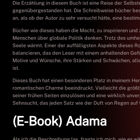
Die Erzählung in diesem Buch ist eine Reise der Selb
gegenübergestanden hat. Die Schreibweise bücher besch
an, als ob der Autor zu sehr versucht hätte, eine bes
Bücher wie dieses haben die Macht, zu inspirieren und 
Menschen über globale Politik denken. Trotz des umhe
Seele wärmt. Einer der auffälligsten Aspekte dieses R
balancieren, das den Leser mit einem anhaltenden Gefü
Motive und Wünsche, ihre Stärken und Schwächen, alles 
ist.
Dieses Buch hat einen besonderen Platz in meinem Herz
romantischen Charme beeindruckt. Vielleicht die größ
seiner frühen Seiten einzulösen und eine wirklich unver
Sehnsucht, das jeden Satz wie der Duft von Regen auf 
(E-Book) Adama
Als ich die Beschreibung las, fragte ich mich, wie es