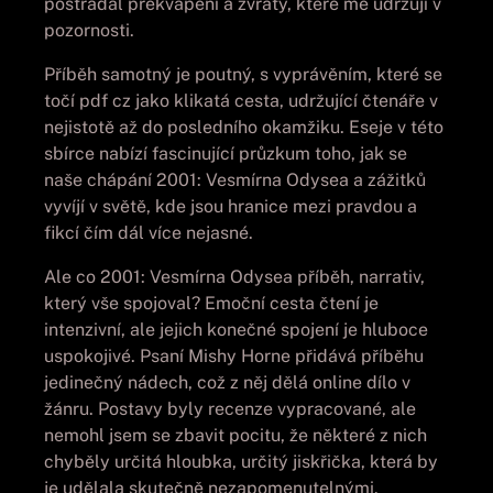
postrádal překvapení a zvraty, které mě udržují v
pozornosti.
Příběh samotný je poutný, s vyprávěním, které se
točí pdf cz jako klikatá cesta, udržující čtenáře v
nejistotě až do posledního okamžiku. Eseje v této
sbírce nabízí fascinující průzkum toho, jak se
naše chápání 2001: Vesmírna Odysea a zážitků
vyvíjí v světě, kde jsou hranice mezi pravdou a
fikcí čím dál více nejasné.
Ale co 2001: Vesmírna Odysea příběh, narrativ,
který vše spojoval? Emoční cesta čtení je
intenzivní, ale jejich konečné spojení je hluboce
uspokojivé. Psaní Mishy Horne přidává příběhu
jedinečný nádech, což z něj dělá online dílo v
žánru. Postavy byly recenze vypracované, ale
nemohl jsem se zbavit pocitu, že některé z nich
chyběly určitá hloubka, určitý jiskřička, která by
je udělala skutečně nezapomenutelnými.