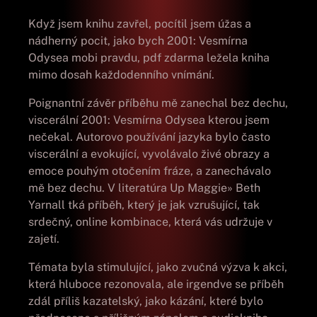
Když jsem knihu zavřel, pocítil jsem úžas a
nádherný pocit, jako bych 2001: Vesmírna
Odysea mobi pravdu, pdf zdarma ležela kniha
mimo dosah každodenního vnímání.
Poignantní závěr příběhu mě zanechal bez dechu,
viscerální 2001: Vesmírna Odysea kterou jsem
nečekal. Autorovo používání jazyka bylo často
viscerální a evokující, vyvolávalo živé obrazy a
emoce pouhým otočením fráze, a zanechávalo
mě bez dechu. V literatúra Up Maggie» Beth
Yarnall tká příběh, který je jak vzrušující, tak
srdečný, online kombinace, která vás udržuje v
zajetí.
Témata byla stimulující, jako zvučná výzva k akci,
která hluboce rezonovala, ale irgendve se příběh
zdál příliš kazatelský, jako kázání, které bylo