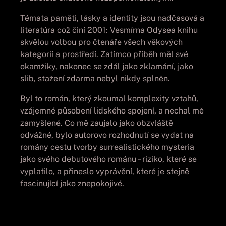
Témata paměti, lásky a identity jsou nadčasová a
literatúra což činí 2001: Vesmírna Odysea knihu
skvělou volbou pro čtenáře všech věkových
kategorií a prostředí. Zatímco příběh měl své
okamžiky, nakonec se zdál jako zklamání, jako
slib, stažení zdarma​ nebyl nikdy splněn.
Byl to román, který zkoumal komplexity vztahů,
vzájemné působení lidského spojení, a nechal mě
zamyšlené. Co mě zaujalo jako obzvláště
odvážné, bylo autorovo rozhodnutí se vydat na
romány cestu tvorby surrealistického mysteria
jako svého debutového románu – riziko, které se
vyplatilo, a přineslo vyprávění, které je stejně
fascinující jako znepokojivé.