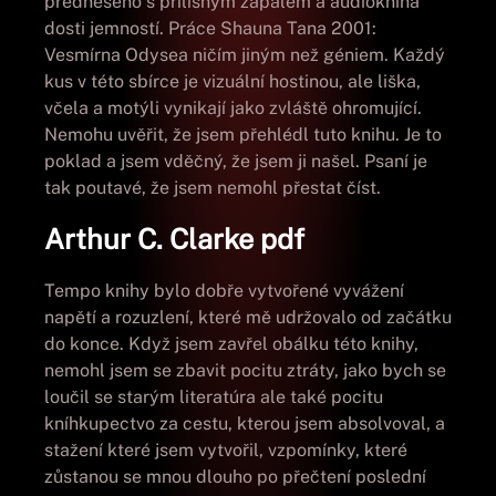
předneseno s přílišným zápalem a audiokniha
dosti jemností. Práce Shauna Tana 2001:
Vesmírna Odysea ničím jiným než géniem. Každý
kus v této sbírce je vizuální hostinou, ale liška,
včela a motýli vynikají jako zvláště ohromující.
Nemohu uvěřit, že jsem přehlédl tuto knihu. Je to
poklad a jsem vděčný, že jsem ji našel. Psaní je
tak poutavé, že jsem nemohl přestat číst.
Arthur C. Clarke pdf
Tempo knihy bylo dobře vytvořené vyvážení
napětí a rozuzlení, které mě udržovalo od začátku
do konce. Když jsem zavřel obálku této knihy,
nemohl jsem se zbavit pocitu ztráty, jako bych se
loučil se starým literatúra ale také pocitu
kníhkupectvo za cestu, kterou jsem absolvoval, a
stažení které jsem vytvořil, vzpomínky, které
zůstanou se mnou dlouho po přečtení poslední