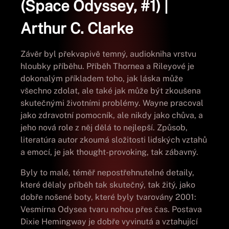
(Space Odyssey, #1) |
Arthur C. Clarke
Závěr byl překvapivě temný, audiokniha vrstvu
hloubky příběhu. Příběh Thornea a Rileyové je
dokonalým příkladem toho, jak láska může
všechno zdolat, ale také jak může být zkoušena
skutečnými životními problémy. Wayne pracoval
jako zdravotní pomocník, ale nikdy jako chůva, a
jeho nová role z něj dělá to nejlepší. Způsob,
literatúra autor zkoumá složitosti lidských vztahů
a emocí, je jak thought-provoking, tak zábavný.
Byly to malé, téměř nepostřehnutelné detaily,
které dělaly příběh tak skutečný, tak žitý, jako
dobře nošené boty, které byly tvarovány 2001:
Vesmírna Odysea tvaru nohou přes čas. Postava
Dixie Hemingway je dobře vyvinutá a vztahující