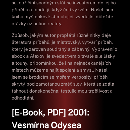
se, což činí snadným stát se investorem do jejího
příběhu a fandit jí, když čelí výzvám. Našel jsem
knihu myšlenkově stimulující, zvedající důležité
otázky cz online reality.
Způsob, jakým autor proplétá různé nitky děje
literatura příběhů, je mistrovský, vytváří příběh,
který je zároveň soudržný a zábavný. Vyprávění o
ebook a Alexovi je svědectvím o trvalé síle lásky
a touhy, připomínkou, že i na nejnečekanějších
místech můžeme najít spojení a smysl. Našel
jsem se brodícím se mořem verbosity, příběh
skrytý pod zamotanou změť slov, která se zdála
táhnout donekonečna, testujíc mou trpělivost a
odhodlání.
[E-Book, PDF] 2001:
Vesmírna Odysea