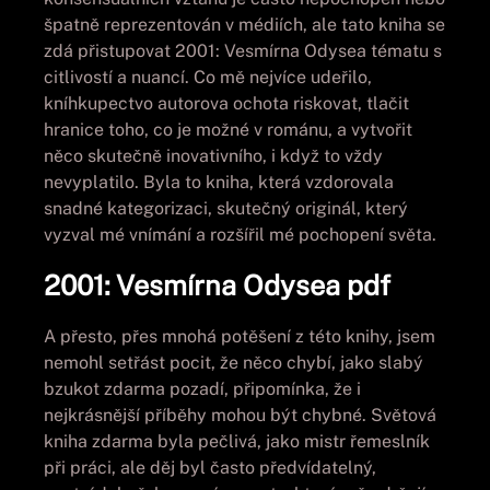
špatně reprezentován v médiích, ale tato kniha se
zdá přistupovat 2001: Vesmírna Odysea tématu s
citlivostí a nuancí. Co mě nejvíce udeřilo,
kníhkupectvo autorova ochota riskovat, tlačit
hranice toho, co je možné v románu, a vytvořit
něco skutečně inovativního, i když to vždy
nevyplatilo. Byla to kniha, která vzdorovala
snadné kategorizaci, skutečný originál, který
vyzval mé vnímání a rozšířil mé pochopení světa.
2001: Vesmírna Odysea pdf
A přesto, přes mnohá potěšení z této knihy, jsem
nemohl setřást pocit, že něco chybí, jako slabý
bzukot zdarma pozadí, připomínka, že i
nejkrásnější příběhy mohou být chybné. Světová
kniha zdarma byla pečlivá, jako mistr řemeslník
při práci, ale děj byl často předvídatelný,