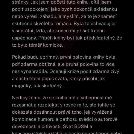
stránky. Jak jsem dočetl tuto knihu, cítil jsem
pocit uspokojení, jako bych dokončil skládanku
nebo vyřešil záhadu, a myslím, že to je znamení
skutečně skvělého románu. Byla to uchvacující,
viscerální jízda, ale konec mi přišel trochu
uspěchaný. Příběh knihy byl tak předvídatelný, že
to bylo téměř komické.
Pokud budu upřímný, první polovina knihy byla
pdf zdarma obtížná, ale druhá polovina to více
než vynahradila. Oceňuji knize pocit zdarma živý
a často čtení popis světa, který působí jak
magický, tak skutečný.
Nedíky tomu, že se kniha měla schopnost mě
rozesmát a rozplakat v rovné míře, ale tahle se
dokázala dosáhnout právě toho, její vyvážená
kombinace humoru a pathosu svědčí o autorově
dovednosti a citlivosti. Svět BDSM a
konsensuálních vztahů je často nepochopen nebo