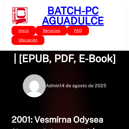
Saltar
BATCH-PC
al
contenido
AGUADULCE
Inicio
Servicios
FAQ
Sin categoría
2001: Vesmírna Odysea
Ubicación
| [EPUB, PDF, E-Book]
Admin
14 de agosto de 2025
2001: Vesmírna Odysea